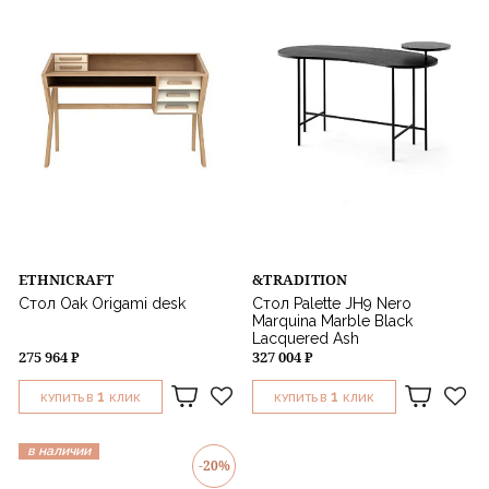
ETHNICRAFT
&TRADITION
Стол Oak Origami desk
Стол Palette JH9 Nero
Marquina Marble Black
Lacquered Ash
275 964 ₽
327 004 ₽
1
1
КУПИТЬ В
КЛИК
КУПИТЬ В
КЛИК
в наличии
-20%