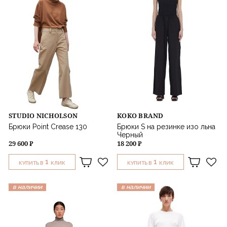
STUDIO NICHOLSON
KOKO BRAND
Брюки Point Crease 130
Брюки S на резинке изо льна
Черный
29 600 ₽
18 200 ₽
1
1
КУПИТЬ В
КЛИК
КУПИТЬ В
КЛИК
в наличии
в наличии