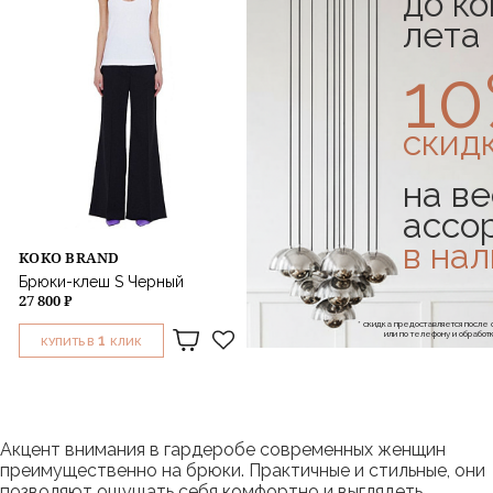
до к
лета
1
скид
на ве
ассо
в на
KOKO BRAND
Брюки-клеш S Черный
27 800 ₽
* скидка предоставляется посл
или по телефону и обраб
1
КУПИТЬ В
КЛИК
Акцент внимания в гардеробе современных женщин
преимущественно на брюки. Практичные и стильные, они
позволяют ощущать себя комфортно и выглядеть