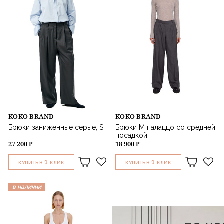
KOKO BRAND
KOKO BRAND
Брюки заниженные серые, S
Брюки М палаццо со средней
посадкой
27 200 ₽
18 900 ₽
1
1
КУПИТЬ В
КЛИК
КУПИТЬ В
КЛИК
в наличии