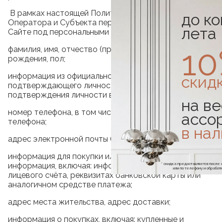
В рамках настоящей Политики при взаимодействии
до к
Оператора и Субъекта персональных данных на
лета
Сайте под персональными данными понимаются:
1
фамилия, имя, отчество (при наличии), дата
рождения, пол;
информация из официального документа,
скид
подтверждающего личность (такой как паспорт) для
подтверждения личности в определенных случаях;
на ве
номер телефона, в том числе номер мобильного
ассо
телефона;
в на
адрес электронной почты (e-mail),
информация для покупки и/или платежная
информация, включая: информация о номере
* скидка предоставляется посл
или по телефону и обраб
лицевого счёта, реквизитах банковской карты или
аналогичном средстве платежа;
адрес места жительства, адрес доставки;
информация о покупках, включая: купленные и