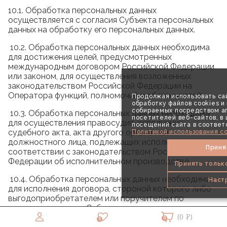
10.1. Обработка персональных данных
осуществляется с согласия Субъекта персональных
данных на обработку его персональных данных.
10.2. Обработка персональных данных необходима
для достижения целей, предусмотренных
международным договором Российской Федерации
или законом, для осуществления возложенных
законодательством Российской Федерации на
Оператора функций, полномочий и обязанностей.
Продолжая использовать сай
обработку файлов cookies и
собираемых посредством аг
10.3. Обработка персональных данных необходима
посетителей веб-сайтов, в
для осуществления правосудия, исполнения
посещений сайта в соответ
судебного акта, акта другого органа или
Политикой использования co
должностного лица, подлежащих исполнению в
Приня
соответствии с законодательством Российской
Федерации об исполнительном производстве.
Принять тольк
10.4. Обработка персональных данных необходима
Наст
для исполнения договора, стороной которого либо
выгодоприобретателем или поручителем по
которому является Субъект персональных данных, а
(0 ₽)
также для заключения договора по инициативе
0
0