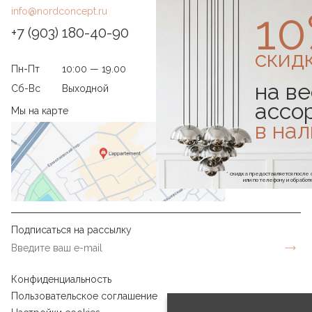
1
info@nordconcept.ru
+7 (903) 180-40-90
скид
Пн-Пт
10:00 — 19.00
на ве
Сб-Вс
Выходной
ассо
Мы на карте
в на
* скидка предоставляется посл
или по телефону и обраб
Подписаться на рассылку
Конфиденциальность
Пользовательское соглашение