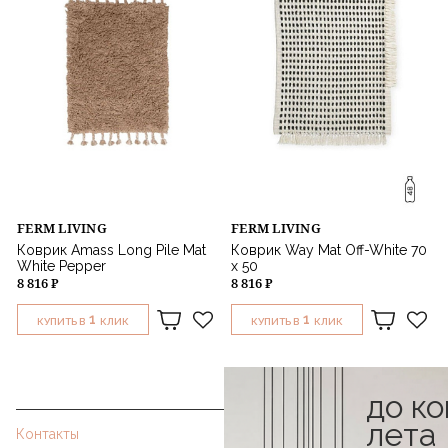
FERM LIVING
FERM LIVING
Коврик Amass Long Pile Mat
Коврик Way Mat Off-White 70
White Pepper
х 50
8 816 ₽
8 816 ₽
1
1
КУПИТЬ В
КЛИК
КУПИТЬ В
КЛИК
до к
лета
Контакты