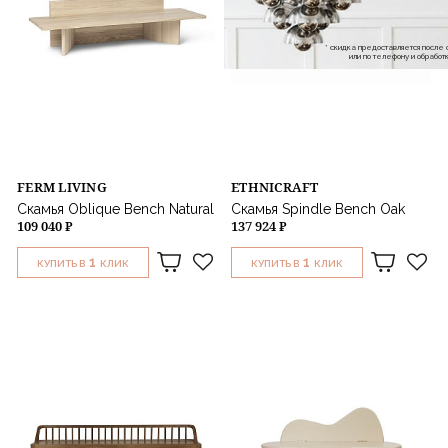
* скидка предоставляется посл
или по телефону и обраб
FERM LIVING
ETHNICRAFT
Скамья Oblique Bench Natural
Скамья Spindle Bench Oak
109 040 ₽
137 924 ₽
1
1
КУПИТЬ В
КЛИК
КУПИТЬ В
КЛИК