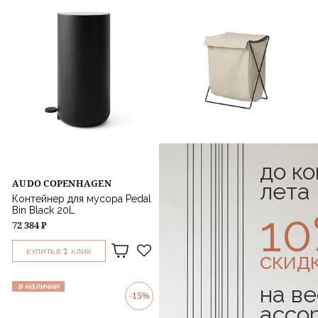
до к
AUDO COPENHAGEN
лета
FERM LIVING
Контейнер для мусора Pedal
Корзина для белья Herman
1
Bin Black 20L
Laundry Stand
72 384 ₽
29 928 ₽
1
1
скид
КУПИТЬ В
КЛИК
КУПИТЬ В
КЛИК
на ве
в наличии
в наличии
-15%
ассо