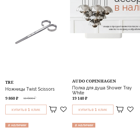
в на
* скидка предоставляется посл
или по телефону и обраб
AUDO COPENHAGEN
TRE
Полка для душа Shower Tray
Ножницы Twist Scissors
White
9 860 ₽
19 140 ₽
11 600 ₽
1
1
КУПИТЬ В
КЛИК
КУПИТЬ В
КЛИК
в наличии
в наличии