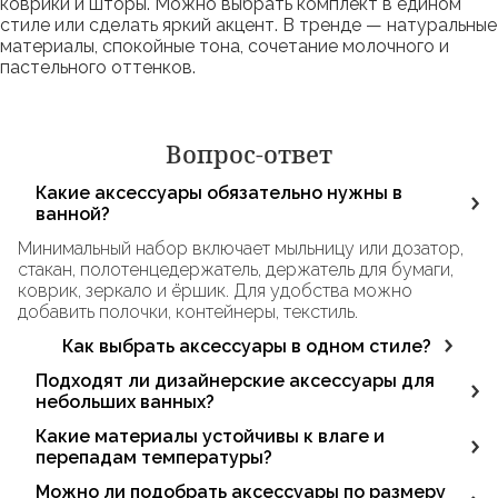
коврики и шторы. Можно выбрать комплект в едином
стиле или сделать яркий акцент. В тренде — натуральные
материалы, спокойные тона, сочетание молочного и
пастельного оттенков.
Вопрос-ответ
Какие аксессуары обязательно нужны в
ванной?
Минимальный набор включает мыльницу или дозатор,
стакан, полотенцедержатель, держатель для бумаги,
коврик, зеркало и ёршик. Для удобства можно
добавить полочки, контейнеры, текстиль.
Как выбрать аксессуары в одном стиле?
Подбирайте изделия одной коллекции или в едином
Подходят ли дизайнерские аксессуары для
дизайне. Учитывайте материал, форму (прямоугольные
небольших ванных?
или круглые), отделку (матовую, глянцевую, под металл
Да. У нас есть компактные, подвесные и угловые
Какие материалы устойчивы к влаге и
или золото).
модели, а также аксессуары с двойной функцией,
перепадам температуры?
которые экономят пространство.
Рекомендуются нержавеющая сталь, алюминий,
Можно ли подобрать аксессуары по размеру