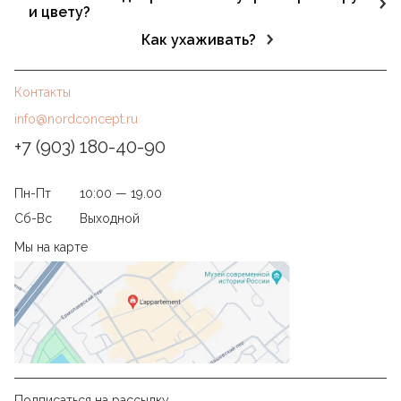
стекло, керамика, латунь, качественный пластик и
и цвету?
силикон. Эти материалы надёжны и долговечны.
Да. В каталоге представлены изделия разных форматов
Как ухаживать?
и оттенков, включая белый, серый, чёрный, золотой и
Протирать мягкой тканью без абразивов. Для
пастельные тона.
стеклянных и металлических поверхностей
Контакты
используйте специальные средства без агрессивных
компонентов.
info@nordconcept.ru
+7 (903) 180-40-90
Пн-Пт
10:00 — 19.00
Сб-Вс
Выходной
Мы на карте
Подписаться на рассылку