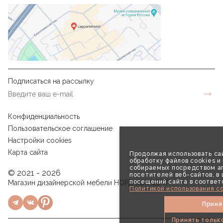
Подписаться на рассылку
Конфиденциальность
Пользовательское соглашение
Настройки cookies
Карта сайта
Продолжая использовать сай
обработку файлов cookies и
собираемых посредством аг
© 2021 - 2026
посетителей веб-сайтов, в
посещений сайта в соответ
Магазин дизайнерской мебели НОРД КОНЦЕПТ
Политикой использования co
Приня
Принять тольк