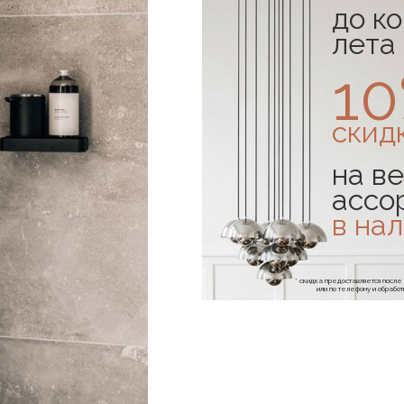
до к
лета
1
скид
на ве
ассо
в на
* скидка предоставляется посл
или по телефону и обраб