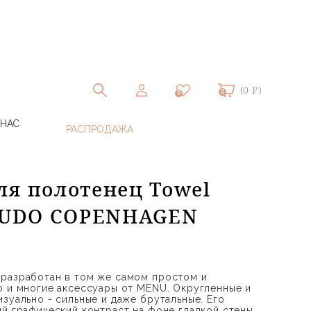
(0 ₽)
0
0
 НАС
ля полотенец Towel
 AUDO COPENHAGEN
 разработан в том же самом простом и
о и многие аксессуары от MENU. Округленные и
зуально - сильные и даже брутальные. Его
ий графический контраст на фоне гладкой стены,