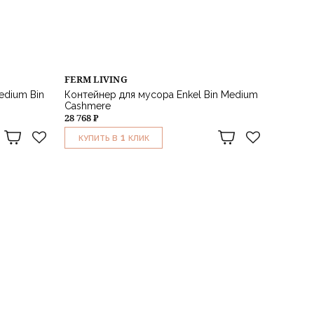
FERM LIVING
edium Bin
Контейнер для мусора Enkel Bin Medium
Cashmere
28 768 ₽
1
КУПИТЬ В
КЛИК