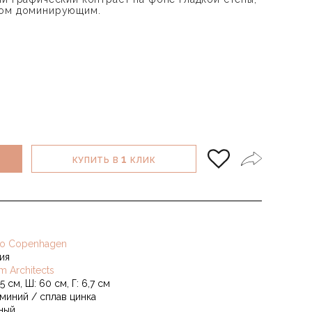
ком доминирующим.
1
КУПИТЬ В
КЛИК
o Copenhagen
ия
m Architects
,5 см, Ш: 60 см, Г: 6,7 см
миний / сплав цинка
ный