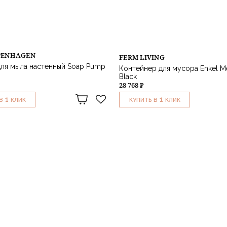
PENHAGEN
FERM LIVING
ля мыла настенный Soap Pump
Контейнер для мусора Enkel M
Black
28 768 ₽
1
1
В
КЛИК
КУПИТЬ В
КЛИК