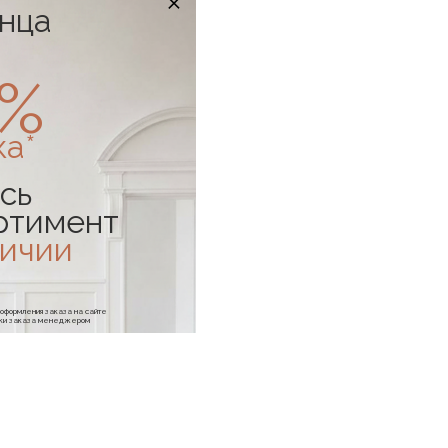
онца
0%
ка*
сь
ртимент
личии
е оформления заказа на сайте
отки заказа менеджером