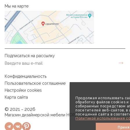
Мы на карте
Подписаться на рассылку
Конфиденциальность
Пользовательское соглашение
Настройки cookies
Карта сайта
Продолжая использовать сай
обработку файлов cookies и
собираемых посредством аг
© 2021 - 2026
посетителей веб-сайтов, в
посещений сайта в соответ
Магазин дизайнерской мебели НОРД КОНЦЕПТ
Политикой использования co
Приня