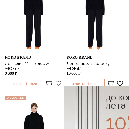
KOKO BRAND
KOKO BRAND
Лонгслив M в полоску
Лонгслив S в полоску
Черный
Черный
9 500 ₽
10 000 ₽
1
1
КУПИТЬ В
КЛИК
КУПИТЬ В
КЛИК
до к
в наличии
в наличии
лета
1