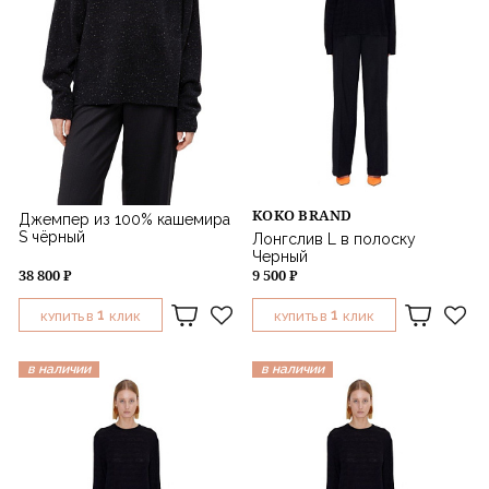
KOKO BRAND
Джемпер из 100% кашемира
S чёрный
Лонгслив L в полоску
Черный
38 800 ₽
9 500 ₽
1
1
КУПИТЬ В
КЛИК
КУПИТЬ В
КЛИК
в наличии
в наличии