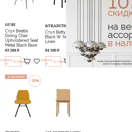
1
скид
на ве
GUBI
&TRADITION
Стул Beetle
ассо
Стул Betty TK1
Dining Chair
Black W. Natural
в на
Upholstered Seat
Linen
Metal Black Base
83 288 ₽
84 100 ₽
КУПИТЬ
КУПИТЬ
1
1
* скидка предоставляется посл
КЛИК
КЛИК
В
В
или по телефону и обраб
в наличии
-20%