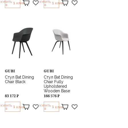
КУПИТЬ
КУПИТЬ
1
1
КЛИК
КЛИК
В
В
GUBI
GUBI
Стул Bat Dining
Стул Bat Dining
Chair Black
Chair Fully
Upholstered
Wooden Base
83 172 ₽
166 576 ₽
КУПИТЬ
КУПИТЬ
1
1
КЛИК
КЛИК
В
В