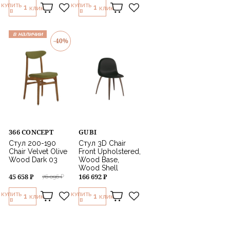
КУПИТЬ
КУПИТЬ
1
1
КЛИК
КЛИК
В
В
в наличии
-40%
366 CONCEPT
GUBI
Стул 200-190
Стул 3D Chair
Chair Velvet Olive
Front Upholstered,
Wood Dark 03
Wood Base,
Wood Shell
45 658 ₽
166 692 ₽
76 096 ₽
КУПИТЬ
КУПИТЬ
1
1
КЛИК
КЛИК
В
В