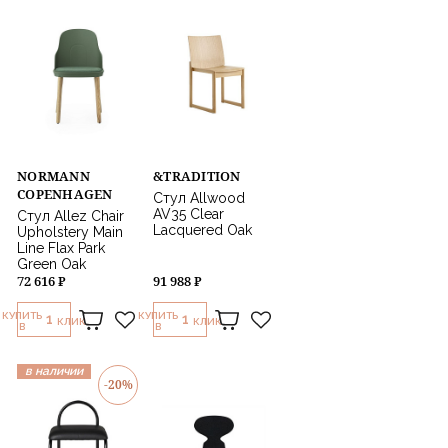
NORMANN
&TRADITION
COPENHAGEN
Стул Allwood
AV35 Clear
Стул Allez Chair
Lacquered Oak
Upholstery Main
Line Flax Park
Green Oak
72 616 ₽
91 988 ₽
КУПИТЬ
КУПИТЬ
1
1
КЛИК
КЛИК
В
В
в наличии
-20%