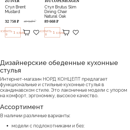
ZUIVER
101 COPENHAGEN
Стул Brent
Стул Brutus Slim
Mustard
Dining Chair
Natural Oak
32 758 ₽
89 668 ₽
40 948 ₽
КУПИТЬ
КУПИТЬ
1
1
КЛИК
КЛИК
В
В
Дизайнерские обеденные кухонные
стулья
Интернет-магазин НОРД КОНЦЕПТ предлагает
функциональные и стильные кухонные стулья в
скандинавском стиле. Это лаконичные модели с упором
на комфорт, эргономику, высокое качество.
Ассортимент
В наличии различные варианты:
модели с подлокотниками и без;