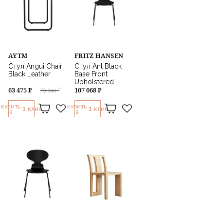
AYTM
FRITZ HANSEN
Стул Angui Chair
Стул Ant Black
Black Leather
Base Front
Upholstered
63 475 ₽
107 068 ₽
79 344 ₽
КУПИТЬ
КУПИТЬ
1
1
КЛИК
КЛИК
В
В