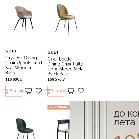
GUBI
GUBI
Стул Bat Dining
Стул Beetle
Chair Upholstered
Dining Chair Fully
Seat Wooden
Upholstered Metal
Base
Black Base
116 696 ₽
166 576 ₽
КУПИТЬ
КУПИТЬ
1
1
КЛИК
КЛИК
В
В
в наличии
до к
лета