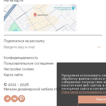
Мы на карте
Подписаться на рассылку
Конфиденциальность
Пользовательское соглашение
Настройки cookies
Карта сайта
Продолжая использовать сай
обработку файлов cookies и
собираемых посредством аг
© 2021 - 2026
посетителей веб-сайтов, в
посещений сайта в соответ
Магазин дизайнерской мебели НОРД КОНЦЕПТ
Политикой использования co
Приня