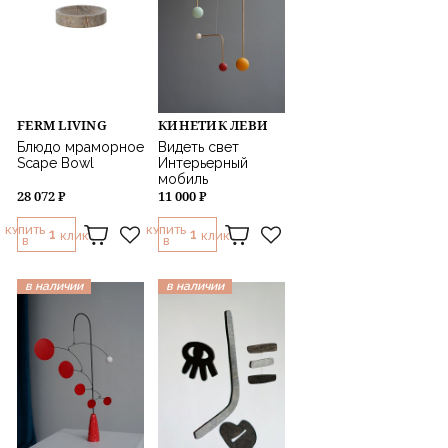
FERM LIVING
КИНЕТИК ЛЕВИ
Блюдо мраморное
Видеть свет
Scape Bowl
Интерьерный
мобиль
28 072 ₽
11 000 ₽
КУПИТЬ
КУПИТЬ
1
1
КЛИК
КЛИК
В
В
в наличии
в наличии