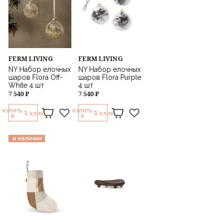
FERM LIVING
FERM LIVING
NY Набор елочных
NY Набор елочных
шаров Flora Off-
шаров Flora Purple
White 4 шт
4 шт
7 540 ₽
7 540 ₽
КУПИТЬ
КУПИТЬ
1
1
КЛИК
КЛИК
В
В
в наличии