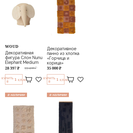
WOUD
Декоративное
Декоративная
панно из хлопка
фигура Слон Nunu
«Горчица и
Elephant Medium
корица»
28 397 ₽
35 000 ₽
33 408 ₽
КУПИТЬ
КУПИТЬ
1
1
КЛИК
КЛИК
В
В
в наличии
в наличии