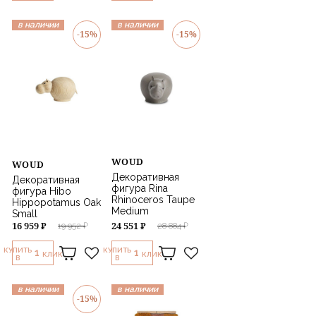
в наличии
в наличии
-15%
-15%
WOUD
WOUD
Декоративная
Декоративная
фигура Rina
фигура Hibo
Rhinoceros Taupe
Hippopotamus Oak
Medium
Small
16 959 ₽
24 551 ₽
19 952 ₽
28 884 ₽
КУПИТЬ
КУПИТЬ
1
1
КЛИК
КЛИК
В
В
в наличии
в наличии
-15%