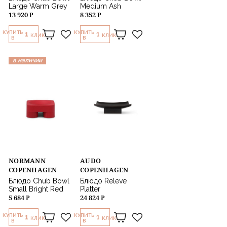
Large Warm Grey
Medium Ash
13 920 ₽
8 352 ₽
КУПИТЬ
КУПИТЬ
1
1
КЛИК
КЛИК
В
В
в наличии
NORMANN
AUDO
COPENHAGEN
COPENHAGEN
Блюдо Chub Bowl
Блюдо Releve
Small Bright Red
Platter
5 684 ₽
24 824 ₽
КУПИТЬ
КУПИТЬ
1
1
КЛИК
КЛИК
В
В