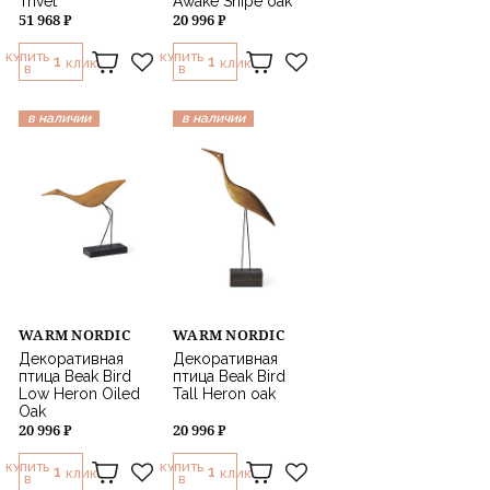
Trivet
Awake Snipe oak
51 968 ₽
20 996 ₽
КУПИТЬ
КУПИТЬ
1
1
КЛИК
КЛИК
В
В
в наличии
в наличии
WARM NORDIC
WARM NORDIC
Декоративная
Декоративная
птица Beak Bird
птица Beak Bird
Low Heron Oiled
Tall Heron oak
Oak
20 996 ₽
20 996 ₽
КУПИТЬ
КУПИТЬ
1
1
КЛИК
КЛИК
В
В