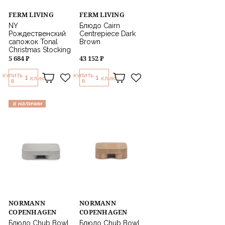
FERM LIVING
FERM LIVING
NY
Блюдо Cairn
Рождественский
Centrepiece Dark
сапожок Tonal
Brown
Christmas Stocking
5 684 ₽
43 152 ₽
КУПИТЬ
КУПИТЬ
1
1
КЛИК
КЛИК
В
В
в наличии
NORMANN
NORMANN
COPENHAGEN
COPENHAGEN
Блюдо Chub Bowl
Блюдо Chub Bowl