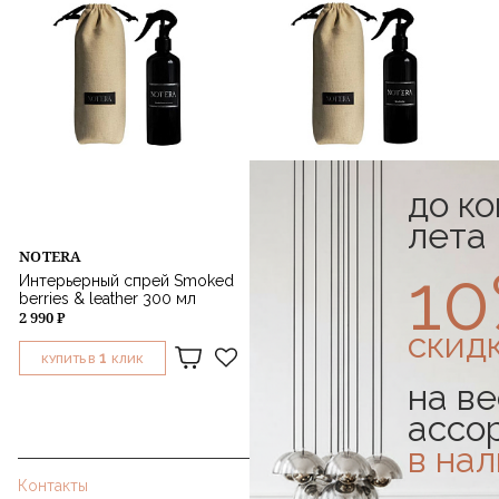
до к
лета
NOTERA
NOTERA
1
Интерьерный спрей Smoked
Интерьерный спрей
berries & leather 300 мл
Woodcutter 300 мл
2 990 ₽
2 990 ₽
скид
1
1
КУПИТЬ В
КЛИК
КУПИТЬ В
КЛИК
на ве
ассо
в на
Контакты