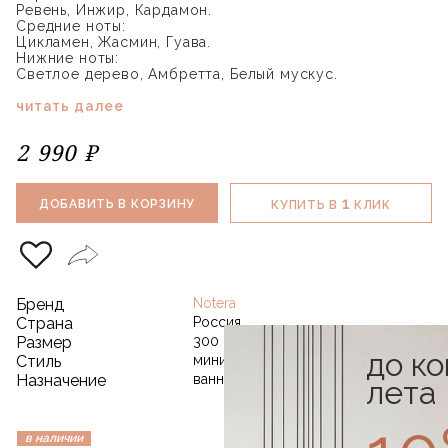
Ревень, Инжир, Кардамон.
Средние ноты:
Цикламен, Жасмин, Гуава.
Нижние ноты:
Светлое дерево, Амбретта, Белый мускус.
читать далее
2 990 ₽
1
ДОБАВИТЬ В КОРЗИНУ
КУПИТЬ В
КЛИК
Бренд
Notera
Страна
Россия
Размер
300 мл
до к
Стиль
минимализм
Назначение
ванная
лета
в наличии