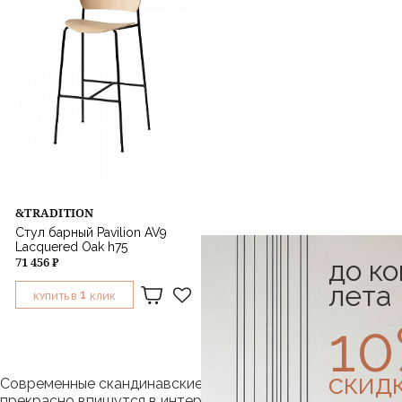
&TRADITION
Стул барный Pavilion AV9
Lacquered Oak h75
до к
71 456 ₽
лета
1
КУПИТЬ В
КЛИК
1
скид
Современные скандинавские барные стулья ретро стиля
прекрасно впишутся в интерьер любого дома, добавив