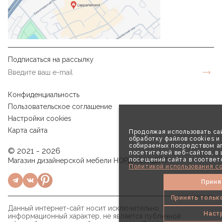
Подписаться на рассылку
Конфиденциальность
Пользовательское соглашение
Настройки cookies
Карта сайта
Продолжая использовать сай
обработку файлов cookies и
собираемых посредством аг
© 2021 - 2026
посетителей веб-сайтов, в
посещений сайта в соответ
Магазин дизайнерской мебели НОРД КОНЦЕПТ
Политикой использования co
Приня
Принять тольк
Данный интернет-сайт носит исключительно
Наст
информационный характер, не является публичной