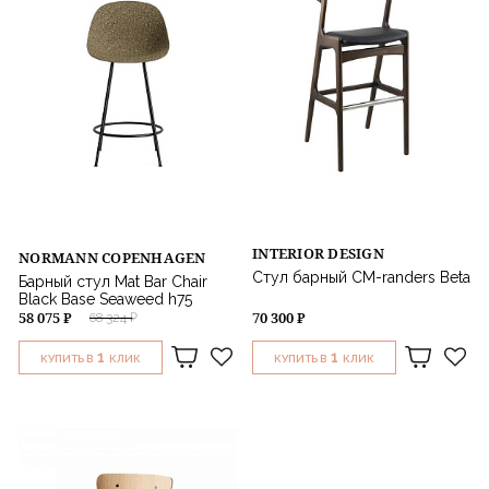
INTERIOR DESIGN
NORMANN COPENHAGEN
Стул барный CM-randers Beta
Барный стул Mat Bar Chair
Black Base Seaweed h75
58 075 ₽
70 300 ₽
68 324 ₽
1
1
КУПИТЬ В
КЛИК
КУПИТЬ В
КЛИК