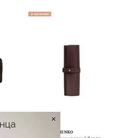
в наличии
онца
ALINA LIKHODIENKO