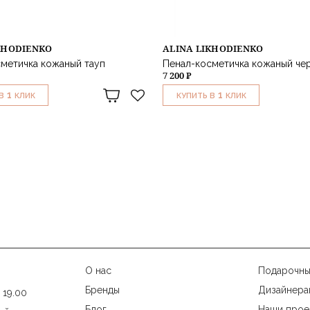
KHODIENKO
ALINA LIKHODIENKO
метичка кожаный тауп
Пенал-косметичка кожаный че
7 200 ₽
1
1
В
КЛИК
КУПИТЬ В
КЛИК
О нас
Подарочны
Бренды
Дизайнера
 19.00
Блог
Наши прое