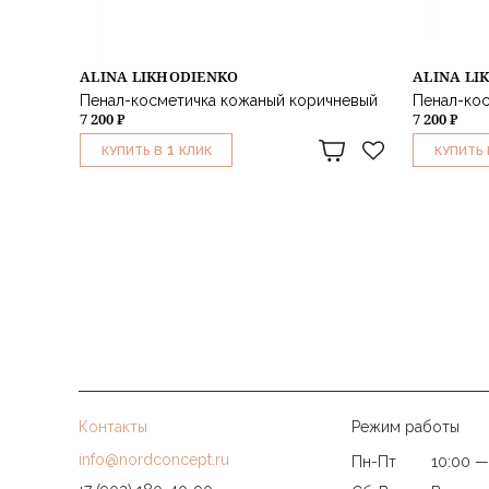
ALINA LIKHODIENKO
ALINA LI
Пенал-косметичка кожаный коричневый
Пенал-кос
7 200 ₽
7 200 ₽
1
КУПИТЬ В
КЛИК
КУПИТЬ 
Контакты
Режим работы
info@nordconcept.ru
Пн-Пт
10:00 —