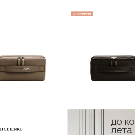
в наличии
до к
лета
KHODIENKO
ALINA LIKHODIENKO