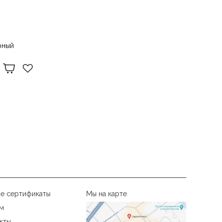
рный
е сертификаты
Мы на карте
м
кты