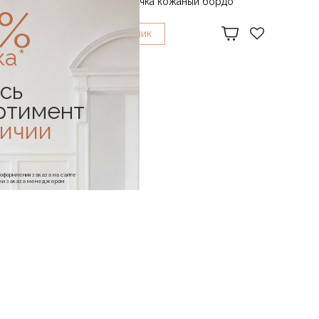
Пенал-косметичка кожаный бордо
0%
7 200 ₽
1
КУПИТЬ В
КЛИК
ка*
сь
ртимент
личии
е оформления заказа на сайте
отки заказа менеджером