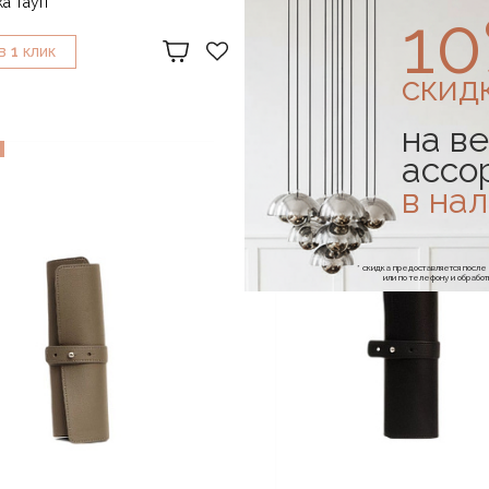
а тауп
Косметичка черная
1
18 400 ₽
1
1
В
КЛИК
КУПИТЬ В
КЛИК
скид
на ве
в наличии
ассо
в на
* скидка предоставляется посл
или по телефону и обраб