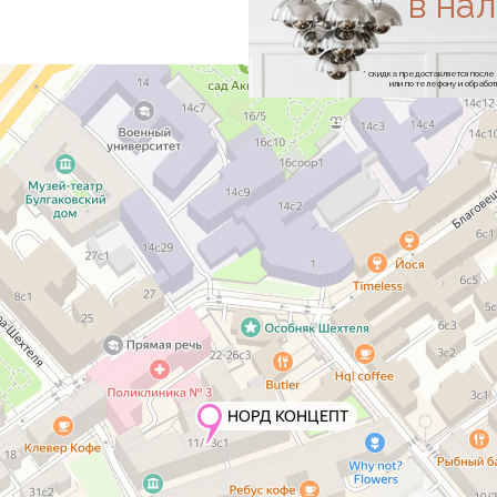
в на
* скидка предоставляется посл
или по телефону и обраб