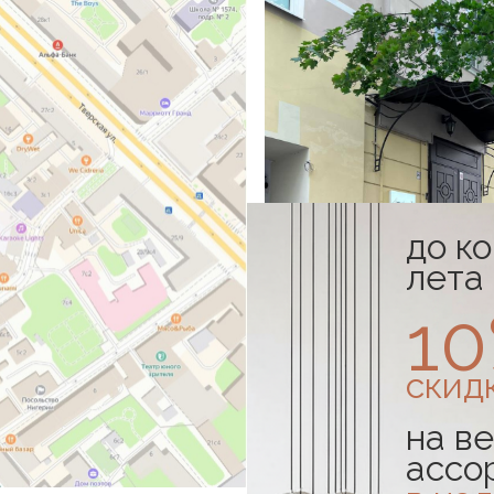
до к
лета
1
скид
на ве
ассо