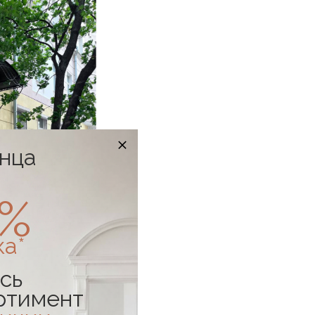
онца
0%
ка*
сь
ртимент