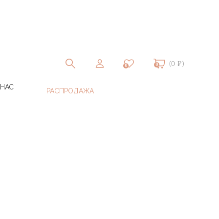
(0 ₽)
0
0
 НАС