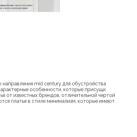
е оформления заказа на сайте
отки заказа менеджером
 направления mid century для обустройства
т характерные особенности, которые присущи
ья от известных брендов, отличительной чертой
тся платья в стиле минимализм, которые имеют