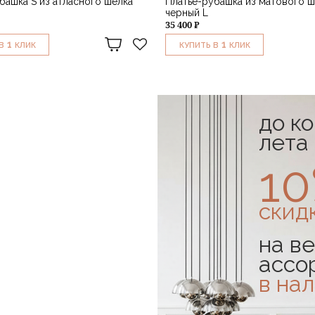
башка S из атласного шелка
Платье-рубашка из матового ш
черный L
35 400 ₽
1
1
В
КЛИК
КУПИТЬ В
КЛИК
до к
лета
1
скид
на ве
ассо
в на