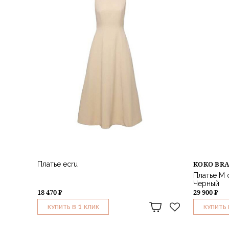
KOKO BR
Платье ecru
Платье M 
Черный
18 470 ₽
29 900 ₽
1
КУПИТЬ В
КЛИК
КУПИТЬ 