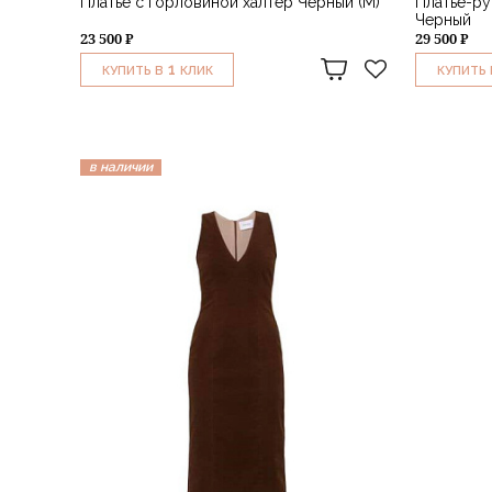
Платье с горловиной халтер Черный (M)
Платье-ру
Черный
23 500 ₽
29 500 ₽
1
КУПИТЬ В
КЛИК
КУПИТЬ 
в наличии