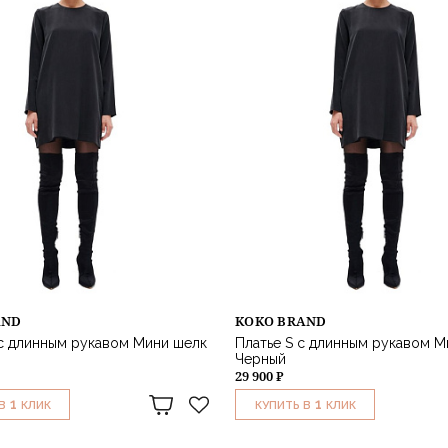
AND
KOKO BRAND
с длинным рукавом Мини шелк
Платье S с длинным рукавом М
Черный
29 900 ₽
1
1
В
КЛИК
КУПИТЬ В
КЛИК