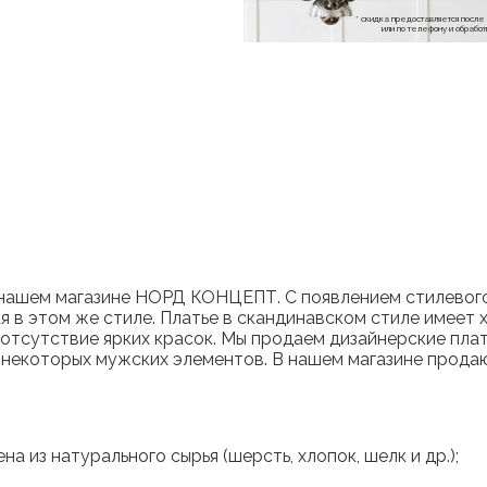
* скидка предоставляется посл
или по телефону и обраб
 нашем магазине НОРД КОНЦЕПТ. С появлением стилевого
ая в этом же стиле. Платье в скандинавском стиле имее
 отсутствие ярких красок. Мы продаем дизайнерские плат
 некоторых мужских элементов. В нашем магазине продаю
а из натурального сырья (шерсть, хлопок, шелк и др.);