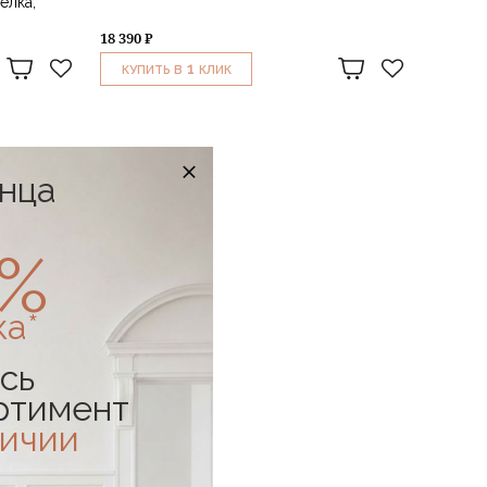
елка,
18 390 ₽
1
КУПИТЬ В
КЛИК
онца
0%
ка*
сь
ртимент
личии