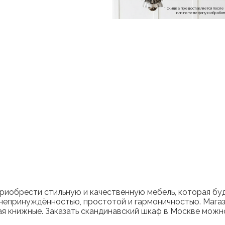
* скидка предоставляется посл
или по телефону и обраб
приобрести стильную и качественную мебель, которая бу
й непринуждённостью, простотой и гармоничностью. Маг
я книжные. Заказать скандинавский шкаф в Москве можно 