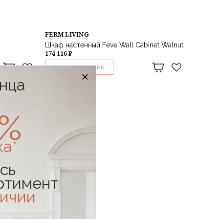
FERM LIVING
Шкаф настенный Feve Wall Cabinet Walnut
174 116 ₽
1
КУПИТЬ В
КЛИК
онца
0%
ка*
сь
ртимент
личии