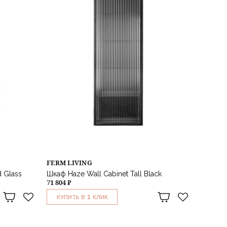
FERM LIVING
 Glass
Шкаф Haze Wall Cabinet Tall Black
71 804 ₽
1
КУПИТЬ В
КЛИК