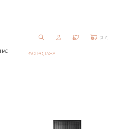
(0 ₽)
0
0
 НАС