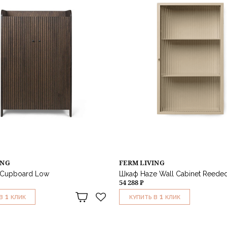
ING
FERM LIVING
l Cupboard Low
Шкаф Haze Wall Cabinet Reeded
54 288 ₽
1
1
В
КЛИК
КУПИТЬ В
КЛИК