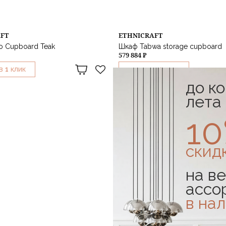
AFT
ETHNICRAFT
o Cupboard Teak
Шкаф Tabwa storage cupboard
579 884 ₽
1
1
В
КЛИК
КУПИТЬ В
КЛИК
до к
лета
1
скид
на ве
ассо
в на