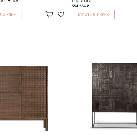
ass Black
cupboard
554 364 ₽
1
1
В
КЛИК
КУПИТЬ В
КЛИК