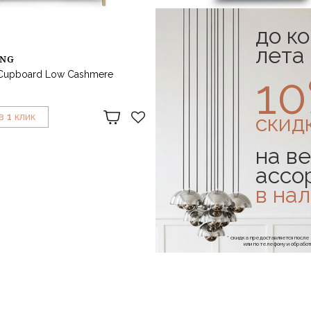
до к
лета
ING
FERM LIVING
1
 Cupboard Low Cashmere
Шкаф Haze настенный Wall Cab
Reeded Glass Black
54 288 ₽
скид
1
1
В
КЛИК
КУПИТЬ В
КЛИК
на ве
ассо
в на
* скидка предоставляется посл
или по телефону и обраб