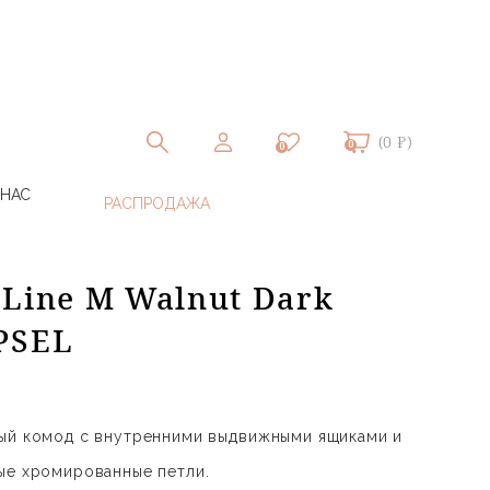
(0 ₽)
0
0
 НАС
Line M Walnut Dark
PSEL
ный комод с внутренними выдвижными ящиками и
ые хромированные петли.