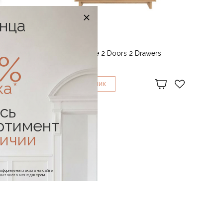
онца
ETHNICRAFT
0%
inet
Шкаф Oak Wave 2 Doors 2 Drawers
cupboard
554 364 ₽
ка*
1
КУПИТЬ В
КЛИК
сь
ртимент
личии
е оформления заказа на сайте
отки заказа менеджером