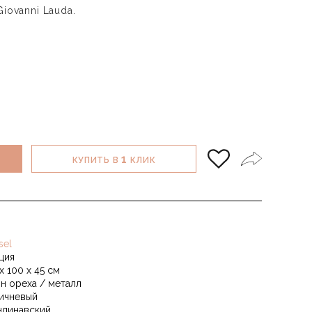
iovanni Lauda.
1
КУПИТЬ В
КЛИК
sel
ция
х 100 х 45 см
н ореха / металл
ичневый
ндинавский