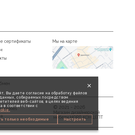
е сертификаты
Мы на карте
м
кты
бмен
т, Вы даете согласие на обработку файлов
х данных, собираемых посредством
етителей веб-сайтов, в целях ведения
а в соответствии с
© 2021 - 2026
 cookies
okie.
Магазин дизайнерской
та
мебели НОРД КОНЦЕПТ
ть только необходимые
Настроить