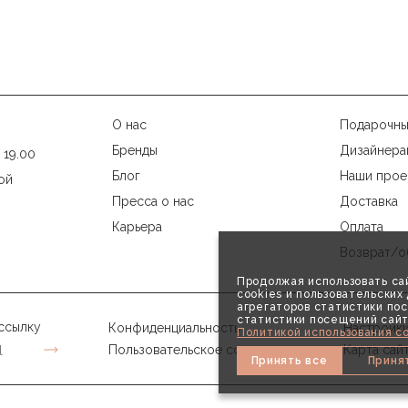
О нас
Подарочны
Бренды
Дизайнера
 19.00
Блог
Наши прое
ой
Пресса о нас
Доставка
Карьера
Оплата
Возврат/о
Продолжая использовать сай
cookies и пользовательски
агрегаторов статистики пос
статистики посещений сайт
ссылку
Конфиденциальность
Настройки
Политикой использования co
Пользовательское соглашение
Карта сай
Принять все
Приня