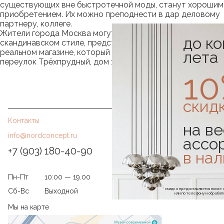
существующих вне быстротечной моды, станут хорошим
приобретением. Их можно преподнести в дар деловому
партнеру, коллеге.
Жители города Москва могут купить товары в
до к
скандинавском стиле, представленные в каталоге в
реальном магазине, который расположен по адресу:
лета
переулок Трёхпрудный, дом 11/13, строение 1.
1
скид
Контакты
на ве
info@nordconcept.ru
ассо
+7 (903) 180-40-90
в на
Пн-Пт
10:00 — 19.00
* скидка предоставляется посл
Сб-Вс
Выходной
или по телефону и обраб
Мы на карте