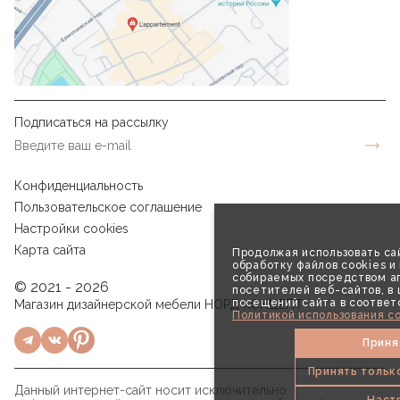
Подписаться на рассылку
Конфиденциальность
Пользовательское соглашение
Настройки cookies
Карта сайта
Продолжая использовать сай
обработку файлов cookies и
собираемых посредством аг
© 2021 - 2026
посетителей веб-сайтов, в
посещений сайта в соответ
Магазин дизайнерской мебели НОРД КОНЦЕПТ
Политикой использования co
Приня
Принять тольк
Данный интернет-сайт носит исключительно
Наст