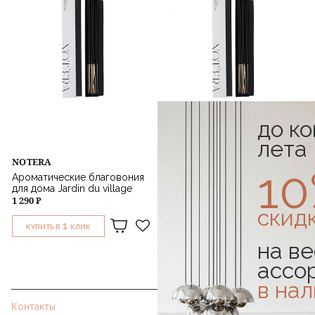
до к
лета
NOTERA
NOTERA
1
Ароматические благовония
Ароматические благовония
для дома Jardin du village
для дома Richmond Park
1 290 ₽
1 290 ₽
скид
1
1
КУПИТЬ В
КЛИК
КУПИТЬ В
КЛИК
на ве
ассо
в на
Контакты