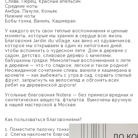
Слива, Перец, Красный апельсин.
Средние ноты:
Амбра, Пачули, Коньяк.
Нижние ноты:
Бобы тонка, Ваниль, Кашмеран.
У каждого есть свои теплые воспоминания и ценные
моменты, которые мы храним в сердце всю жизнь.
Благовония Jardin du village, как вино из одуванчиков,
которое мы открываем в один из непогожих дней,
чтобы вспомнить о чудесном лете. Дом в деревне с
садом, детство, сливовое дерево с качелями,
бабушкины грядки. Мимолетные воспоминания о лете
в деревне — что-то сладкое, легкое и такое родное!
Неожиданное сочетание сливы, ванили и кашмерана в
аромате — как выбежать с утра в сад, сорвать спелый
фрукт, запрыгнуть на велосипед и обгонять всех
ребят на деревенской дороге!
Угольные благовония Notera — без примеси вредных и
синтетических веществ, фталатов. Вымочены вручную
в нашей мастерской в Москве.
Как пользоваться благовониями?
1. Поместите палочку тонким краем в подставку
до к
2. Слегка наклоните благовоние и подожгите кончик