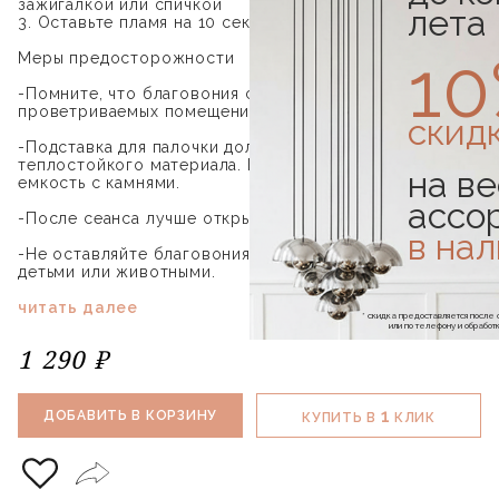
зажигалкой или спичкой
лета
3. Оставьте пламя на 10 секунд, затем потушите
1
Меры предосторожности
-Помните, что благовония стоит зажигать только в
проветриваемых помещениях.
скид
-Подставка для палочки должна быть из
теплостойкого материала. Можно использовать
на ве
емкость с камнями.
ассо
-После сеанса лучше открыть окна.
в на
-Не оставляйте благовония горящими в помещениях с
детьми или животными.
читать далее
* скидка предоставляется посл
или по телефону и обраб
1 290 ₽
1
ДОБАВИТЬ В КОРЗИНУ
КУПИТЬ В
КЛИК