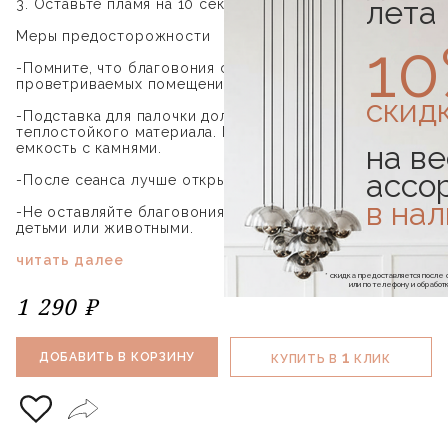
лета
3. Оставьте пламя на 10 секунд, затем потушите
Меры предосторожности
1
-Помните, что благовония стоит зажигать только в
проветриваемых помещениях.
скид
-Подставка для палочки должна быть из
теплостойкого материала. Можно использовать
на ве
емкость с камнями.
ассо
-После сеанса лучше открыть окна.
в на
-Не оставляйте благовония горящими в помещениях с
детьми или животными.
читать далее
* скидка предоставляется посл
или по телефону и обраб
1 290 ₽
1
ДОБАВИТЬ В КОРЗИНУ
КУПИТЬ В
КЛИК