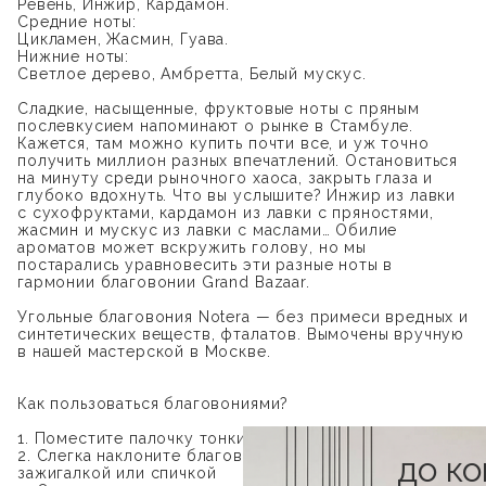
Ревень, Инжир, Кардамон.
Средние ноты:
Цикламен, Жасмин, Гуава.
Нижние ноты:
Светлое дерево, Амбретта, Белый мускус.
Сладкие, насыщенные, фруктовые ноты с пряным
послевкусием напоминают о рынке в Стамбуле.
Кажется, там можно купить почти все, и уж точно
получить миллион разных впечатлений. Остановиться
на минуту среди рыночного хаоса, закрыть глаза и
глубоко вдохнуть. Что вы услышите? Инжир из лавки
с сухофруктами, кардамон из лавки с пряностями,
жасмин и мускус из лавки с маслами… Обилие
ароматов может вскружить голову, но мы
постарались уравновесить эти разные ноты в
гармонии благовонии Grand Bazaar.
Угольные благовония Notera — без примеси вредных и
синтетических веществ, фталатов. Вымочены вручную
в нашей мастерской в Москве.
Как пользоваться благовониями?
1. Поместите палочку тонким краем в подставку
2. Слегка наклоните благовоние и подожгите кончик
до к
зажигалкой или спичкой