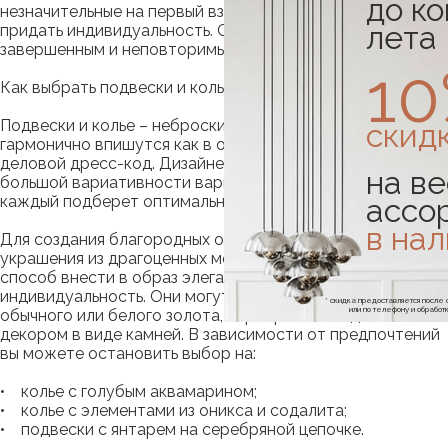
до к
незначительные на первый взгляд, украшения, способны
лета
придать индивидуальность. С ними образ будет
завершенным и неповторимым.
1
Как выбрать подвески и колье
Подвески и колье – неброские украшения, которые
скид
гармонично впишутся как в образы в стиле casual, так и
деловой дресс-код. Дизайнерские изделия исполнены в
на ве
большой вариативности вариантов, среди которых
ассо
каждый подберет оптимальное решение.
в на
Для создания благородных образов стоит предпочесть
украшения из драгоценных металлов. Это прекрасный
способ внести в образ элегантность и проявить
индивидуальность. Они могут быть исполнены из
* скидка предоставляется посл
или по телефону и обраб
обычного или белого золота, серебра и быть дополнены
декором в виде камней. В зависимости от предпочтений
вы можете остановить выбор на:
• колье с голубым аквамарином;
• колье с элементами из оникса и содалита;
• подвески с янтарем на серебряной цепочке.