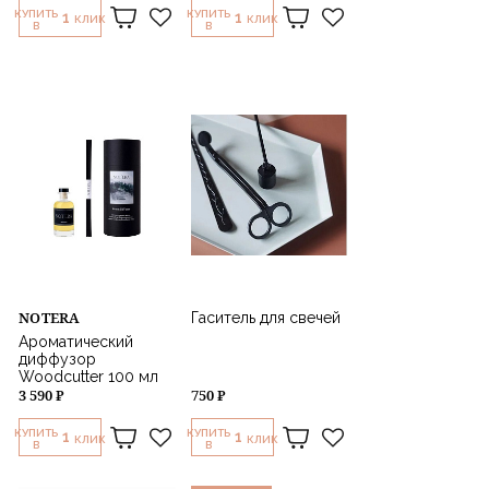
КУПИТЬ
КУПИТЬ
1
1
КЛИК
КЛИК
В
В
NOTERA
Гаситель для свечей
Ароматический
диффузор
Woodcutter 100 мл
3 590 ₽
750 ₽
КУПИТЬ
КУПИТЬ
1
1
КЛИК
КЛИК
В
В