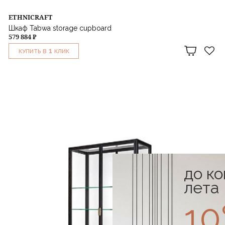
ETHNICRAFT
Шкаф Tabwa storage cupboard
579 884 ₽
1
КУПИТЬ В
КЛИК
до к
лета
1