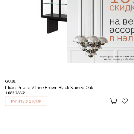
скид
на ве
ассо
в на
* скидка предоставляется посл
или по телефону и обраб
GUBI
Шкаф Private Vitrine Brown Black Stained Oak
1 083 788 ₽
1
КУПИТЬ В
КЛИК