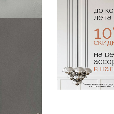
до к
лета
1
скид
на ве
ассо
в на
* скидка предоставляется посл
или по телефону и обраб