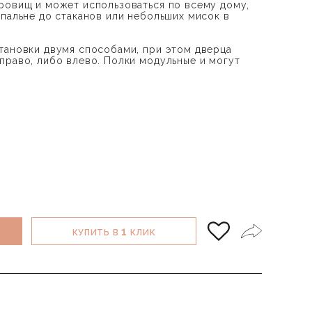
ровищ и может использоваться по всему дому,
спальне до стаканов или небольших мисок в
тановки двумя способами, при этом дверца
право, либо влево. Полки модульные и могут
1
КУПИТЬ В
КЛИК