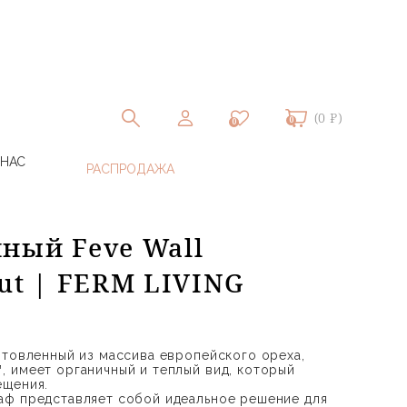
(0 ₽)
0
0
 НАС
ный Feve Wall
ut | FERM LIVING
отовленный из массива европейского ореха,
 имеет органичный и теплый вид, который
ещения.
аф представляет собой идеальное решение для