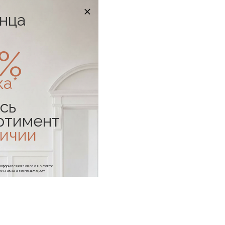
онца
0%
ка*
сь
ртимент
личии
е оформления заказа на сайте
отки заказа менеджером