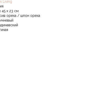
m Living
ия
х 45 х 23 см
сив ореха / шпон ореха
ичневый
ндинавский
тиная