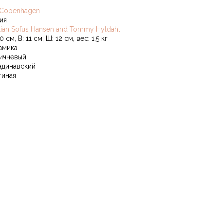
 Copenhagen
ия
stian Sofus Hansen and Tommy Hyldahl
0 см, В: 11 см, Ш: 12 см, вес: 1,5 кг
амика
ичневый
ндинавский
тиная