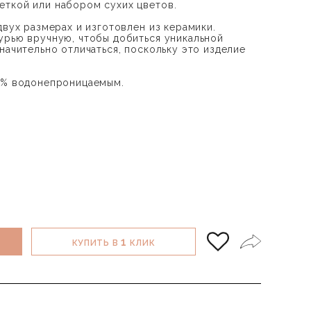
ткой или набором сухих цветов.
двух размерах и изготовлен из керамики.
урью вручную, чтобы добиться уникальной
начительно отличаться, поскольку это изделие
00% водонепроницаемым.
1
КУПИТЬ В
КЛИК