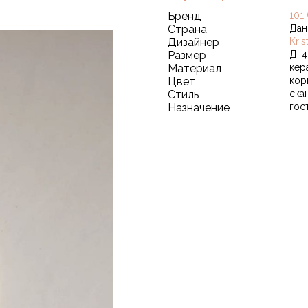
Бренд
101
Страна
Дан
Дизайнер
Kri
Размер
Д: 4
Материал
кер
Цвет
кор
Стиль
ска
Назначение
гос