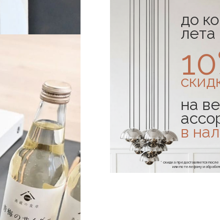
до к
лета
1
скид
на ве
ассо
в на
* скидка предоставляется посл
или по телефону и обраб