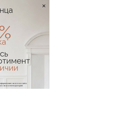
онца
0%
ка*
сь
ртимент
личии
е оформления заказа на сайте
отки заказа менеджером