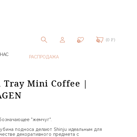
(0 ₽)
0
0
 НАС
 Tray Mini Coffee |
AGEN
обозначающее "жемчуг".
убина подноса делают Shinju идеальным для
ачестве декоративного предмета с