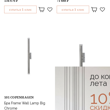
134 676 ₽
71 688 ₽
1
1
КУПИТЬ В
КЛИК
КУПИТЬ В
КЛИК
до к
лета
1
101 COPENHAGEN
101 COPENHAGEN
Бра Frame Wall Lamp Big
Бра Frame Wall Lamp Mini
скид
Chrome
Chrome