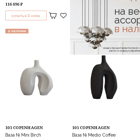
116 696 ₽
62 756 ₽
на ве
1
1
ассо
КУПИТЬ В
КЛИК
КУПИТЬ В
КЛИК
в на
в наличии
в наличии
* скидка предоставляется посл
или по телефону и обраб
101 COPENHAGEN
101 COPENHAGEN
Ваза Ni Mini Birch
Ваза Ni Medio Coffee