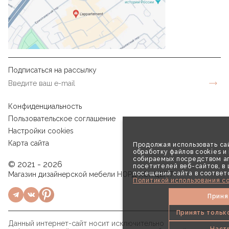
Подписаться на рассылку
Конфиденциальность
Пользовательское соглашение
Настройки cookies
Карта сайта
Продолжая использовать сай
обработку файлов cookies и
собираемых посредством аг
© 2021 - 2026
посетителей веб-сайтов, в
посещений сайта в соответ
Магазин дизайнерской мебели НОРД КОНЦЕПТ
Политикой использования co
Приня
Принять тольк
Данный интернет-сайт носит исключительно
Наст