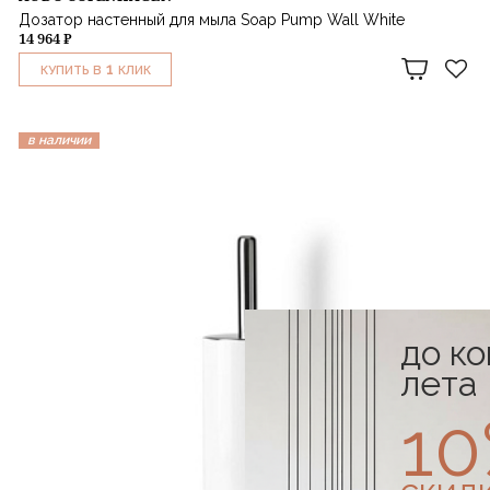
Дозатор настенный для мыла Soap Pump Wall White
14 964 ₽
1
КУПИТЬ В
КЛИК
в наличии
до к
лета
1