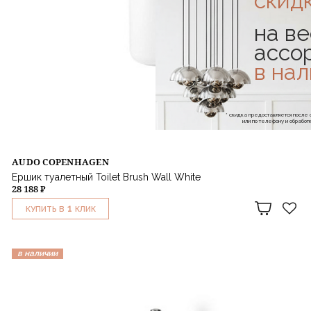
скид
на ве
ассо
в на
* скидка предоставляется посл
или по телефону и обраб
AUDO COPENHAGEN
Ершик туалетный Toilet Brush Wall White
28 188 ₽
1
КУПИТЬ В
КЛИК
в наличии