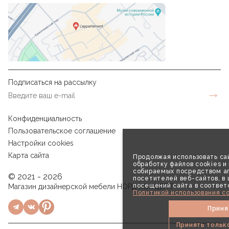
Подписаться на рассылку
Конфиденциальность
Пользовательское соглашение
Настройки cookies
Карта сайта
Продолжая использовать сай
обработку файлов cookies и
собираемых посредством аг
© 2021 - 2026
посетителей веб-сайтов, в
посещений сайта в соответ
Магазин дизайнерской мебели НОРД КОНЦЕПТ
Политикой использования co
Приня
Принять тольк