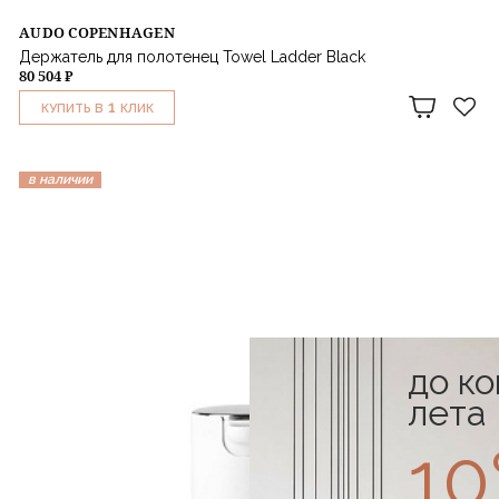
AUDO COPENHAGEN
Держатель для полотенец Towel Ladder Black
80 504 ₽
1
КУПИТЬ В
КЛИК
в наличии
до к
лета
1