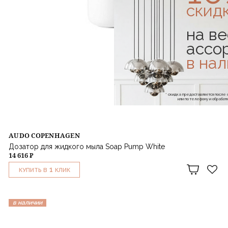
скид
на ве
ассо
в на
* скидка предоставляется посл
или по телефону и обраб
AUDO COPENHAGEN
Дозатор для жидкого мыла Soap Pump White
14 616 ₽
1
КУПИТЬ В
КЛИК
в наличии