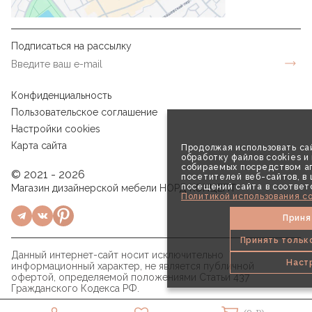
Подписаться на рассылку
Конфиденциальность
Пользовательское соглашение
Настройки cookies
Карта сайта
Продолжая использовать сай
обработку файлов cookies и
собираемых посредством аг
© 2021 - 2026
посетителей веб-сайтов, в
посещений сайта в соответ
Магазин дизайнерской мебели НОРД КОНЦЕПТ
Политикой использования co
Приня
Принять тольк
Данный интернет-сайт носит исключительно
Наст
информационный характер, не является публичной
офертой, определяемой положениями Статьи 437
Гражданского Кодекса РФ.