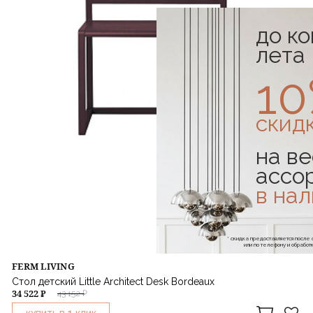
до к
лета
1
скид
на ве
ассо
в на
* скидка предоставляется посл
или по телефону и обраб
FERM LIVING
Стол детский Little Architect Desk Bordeaux
34 522 ₽
43 152 ₽
1