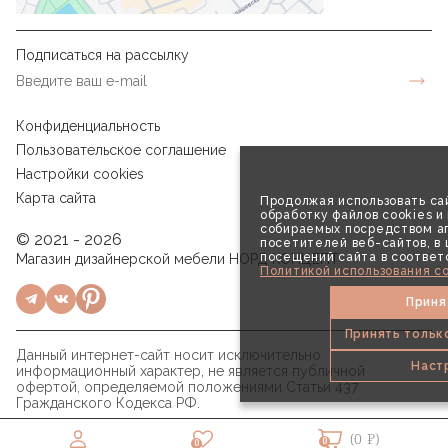
Подписаться на рассылку
Конфиденциальность
Пользовательское соглашение
Настройки cookies
Карта сайта
Продолжая использовать сай
обработку файлов cookies и
собираемых посредством аг
© 2021 - 2026
посетителей веб-сайтов, в
посещений сайта в соответ
Магазин дизайнерской мебели НОРД КОНЦЕПТ
Политикой использования co
Приня
Принять тольк
Данный интернет-сайт носит исключительно
Наст
информационный характер, не является публичной
офертой, определяемой положениями Статьи 437
Гражданского Кодекса РФ.
(0 ₽)
0
0