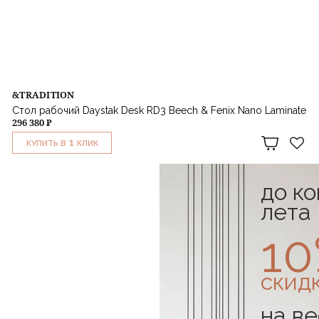
&TRADITION
Стол рабочий Daystak Desk RD3 Beech & Fenix Nano Laminate
296 380 ₽
1
КУПИТЬ В
КЛИК
до к
лета
1
скид
на ве