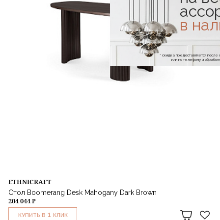
ассо
в на
* скидка предоставляется посл
или по телефону и обраб
ETHNICRAFT
Стол Boomerang Desk Mahogany Dark Brown
204 044 ₽
1
КУПИТЬ В
КЛИК