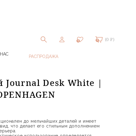
(0 ₽)
0
0
 НАС
 Journal Desk White |
OPENHAGEN
кционален до мельчайших деталей и имеет
вид, что делает его стильным дополнением
ерьера.
актическое использование определяется