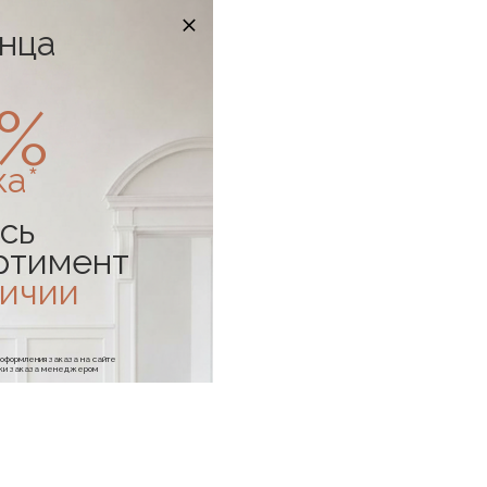
онца
0%
ка*
сь
ртимент
личии
е оформления заказа на сайте
отки заказа менеджером