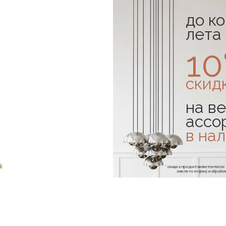
до к
лета
1
скид
на ве
ассо
в на
* скидка предоставляется посл
или по телефону и обраб