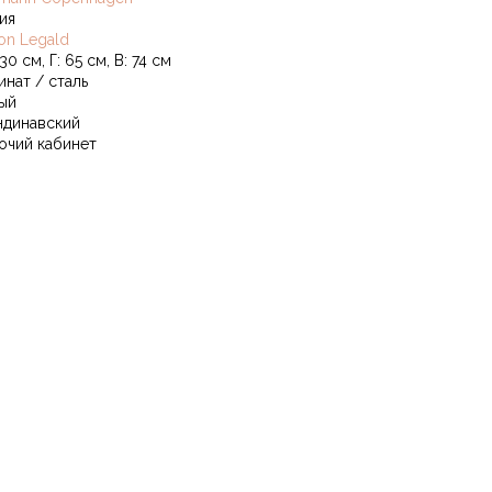
ия
on Legald
30 см, Г: 65 см, В: 74 см
инат / сталь
ый
ндинавский
очий кабинет