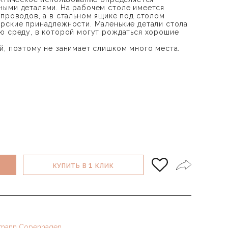
ными деталями. На рабочем столе имеется
 проводов, а в стальном ящике под столом
рские принадлежности. Маленькие детали стола
ю среду, в которой могут рождаться хорошие
й, поэтому не занимает слишком много места.
1
КУПИТЬ В
КЛИК
mann Copenhagen