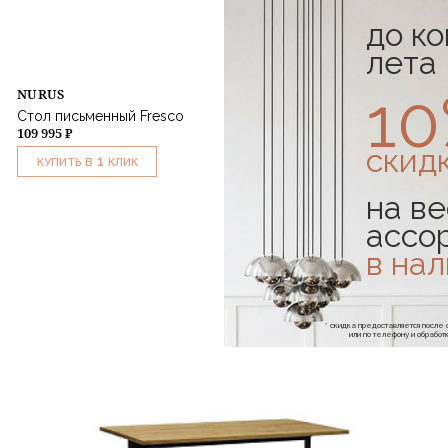
до к
лета
1
NURUS
Стол письменный Fresco
109 995 ₽
скид
1
КУПИТЬ В
КЛИК
на ве
ассо
в на
* скидка предоставляется посл
или по телефону и обраб