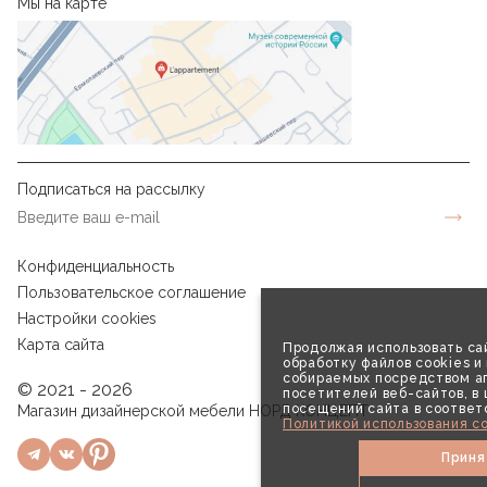
Мы на карте
Подписаться на рассылку
Конфиденциальность
Пользовательское соглашение
Настройки cookies
Карта сайта
Продолжая использовать сай
обработку файлов cookies и
собираемых посредством аг
© 2021 - 2026
посетителей веб-сайтов, в
посещений сайта в соответ
Магазин дизайнерской мебели НОРД КОНЦЕПТ
Политикой использования co
Приня