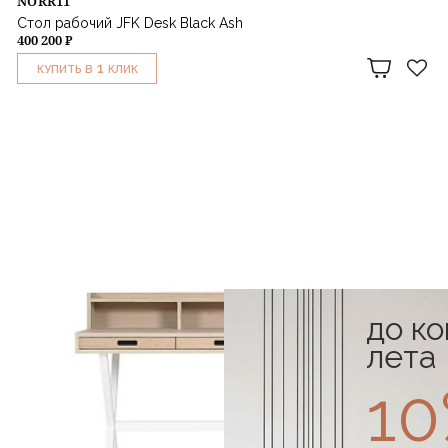
NORR11
Стол рабочий JFK Desk Black Ash
400 200 ₽
1
КУПИТЬ В
КЛИК
до к
лета
1