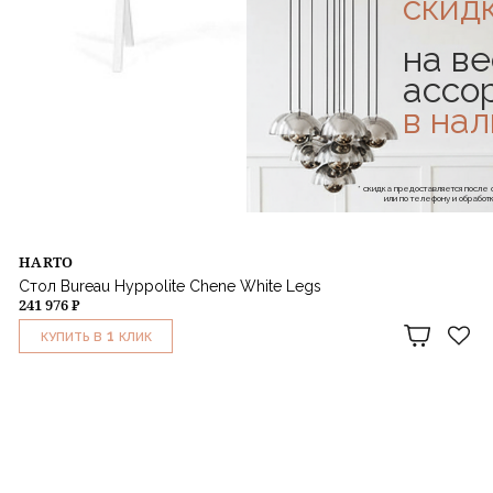
скид
на ве
ассо
в на
* скидка предоставляется посл
или по телефону и обраб
HARTO
Стол Bureau Hyppolite Chene White Legs
241 976 ₽
1
КУПИТЬ В
КЛИК