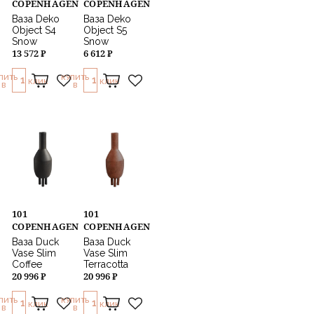
COPENHAGEN
COPENHAGEN
Ваза Deko
Ваза Deko
Object S4
Object S5
Snow
Snow
13 572 ₽
6 612 ₽
ПИТЬ
КУПИТЬ
1
1
КЛИК
КЛИК
В
В
101
101
COPENHAGEN
COPENHAGEN
Ваза Duck
Ваза Duck
Vase Slim
Vase Slim
Coffee
Terracotta
20 996 ₽
20 996 ₽
ПИТЬ
КУПИТЬ
1
1
КЛИК
КЛИК
В
В