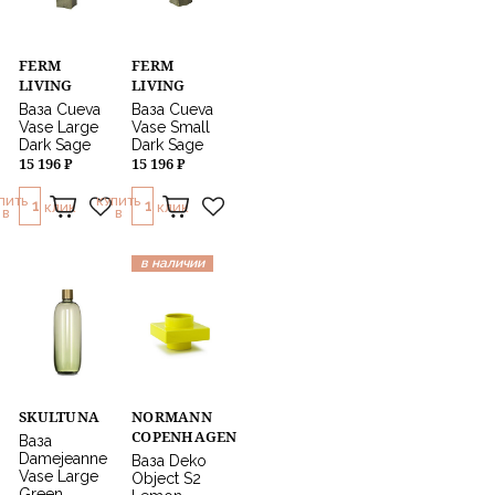
FERM
FERM
LIVING
LIVING
Ваза Cueva
Ваза Cueva
Vase Large
Vase Small
Dark Sage
Dark Sage
15 196 ₽
15 196 ₽
ПИТЬ
КУПИТЬ
1
1
КЛИК
КЛИК
В
В
в наличии
SKULTUNA
NORMANN
COPENHAGEN
Ваза
Damejeanne
Ваза Deko
Vase Large
Object S2
Green