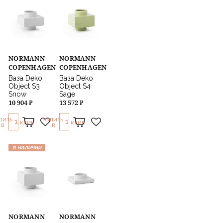
NORMANN
NORMANN
COPENHAGEN
COPENHAGEN
Ваза Deko
Ваза Deko
Object S3
Object S4
Snow
Sage
10 904 ₽
13 572 ₽
ПИТЬ
КУПИТЬ
1
1
КЛИК
КЛИК
В
В
в наличии
NORMANN
NORMANN