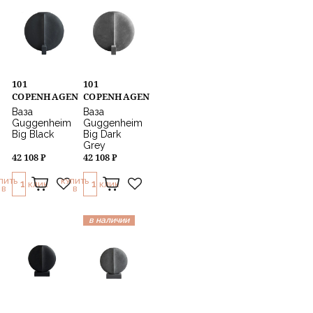
101
101
COPENHAGEN
COPENHAGEN
Ваза
Ваза
Guggenheim
Guggenheim
Big Black
Big Dark
Grey
42 108 ₽
42 108 ₽
ПИТЬ
КУПИТЬ
1
1
КЛИК
КЛИК
В
В
в наличии