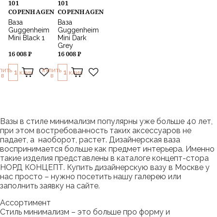
101
101
COPENHAGEN
COPENHAGEN
Ваза
Ваза
Guggenheim
Guggenheim
Mini Black 1
Mini Dark
Grey
16 008 ₽
16 008 ₽
ПИТЬ
КУПИТЬ
1
1
КЛИК
КЛИК
В
В
Вазы в стиле минимализм популярны уже больше 40 лет,
при этом востребованность таких аксессуаров не
падает, а наоборот, растет. Дизайнерская ваза
воспринимается больше как предмет интерьера. Именно
такие изделия представлены в каталоге концепт-стора
НОРД КОНЦЕПТ. Купить дизайнерскую вазу в Москве у
нас просто – нужно посетить нашу галерею или
заполнить заявку на сайте.
Ассортимент
Стиль минимализм – это больше про форму и