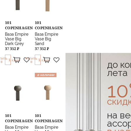
101
101
COPENHAGEN
COPENHAGEN
Ваза Empire
Ваза Empire
Vase Big
Vase Big
Dark Grey
Sand
37 352 ₽
37 352 ₽
ПИТЬ
КУПИТЬ
1
1
КЛИК
КЛИК
до к
В
В
лета
в наличии
1
скид
на ве
101
101
ассо
COPENHAGEN
COPENHAGEN
Ваза Empire
Ваза Empire