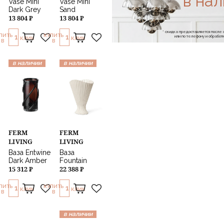
в на
Vase Mini
Vase Mini
Dark Grey
Sand
13 804 ₽
13 804 ₽
* скидка предоставляется посл
ПИТЬ
КУПИТЬ
1
1
или по телефону и обраб
КЛИК
КЛИК
В
В
в наличии
в наличии
FERM
FERM
LIVING
LIVING
Ваза Entwine
Ваза
Dark Amber
Fountain
15 312 ₽
22 388 ₽
ПИТЬ
КУПИТЬ
1
1
КЛИК
КЛИК
В
В
в наличии