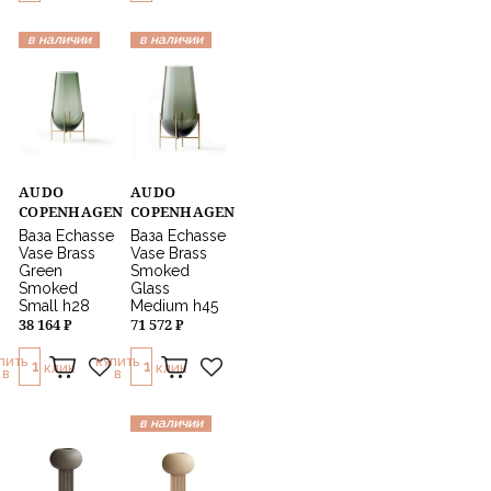
в наличии
в наличии
AUDO
AUDO
COPENHAGEN
COPENHAGEN
Ваза Echasse
Ваза Echasse
Vase Brass
Vase Brass
Green
Smoked
Smoked
Glass
Small h28
Medium h45
38 164 ₽
71 572 ₽
ПИТЬ
КУПИТЬ
1
1
КЛИК
КЛИК
В
В
в наличии