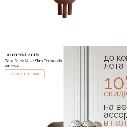
до к
101 COPENHAGEN
Ваза Duck Vase Slim Terracotta
лета
20 996 ₽
1
1
КУПИТЬ В
КЛИК
скид
на ве
ассо
в на