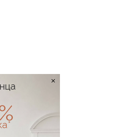
онца
0%
ка*