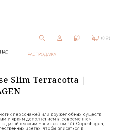
(0 ₽)
0
0
 НАС
e Slim Terracotta |
AGEN
хногих персонажей или дружелюбных существ,
вым и ярким дополнением в современном
и с дизайнерским манифестом 101 Copenhagen,
ественных цветах, чтобы вписаться в