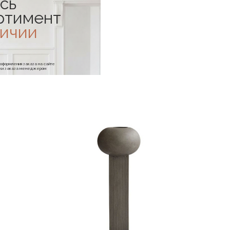
сь
ртимент
личии
е оформления заказа на сайте
отки заказа менеджером