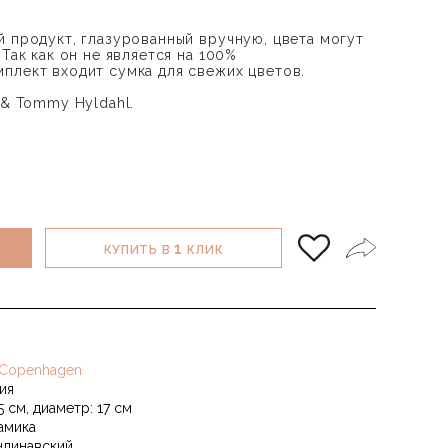
й продукт, глазурованный вручную, цвета могут
 Так как он не является на 100%
плект входит сумка для свежих цветов.
 & Tommy Hyldahl.
1
КУПИТЬ В
КЛИК
 Copenhagen
ия
5 см, диаметр: 17 см
амика
ндинавский