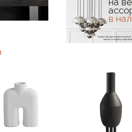
на ве
ассо
в на
* скидка предоставляется посл
или по телефону и обраб