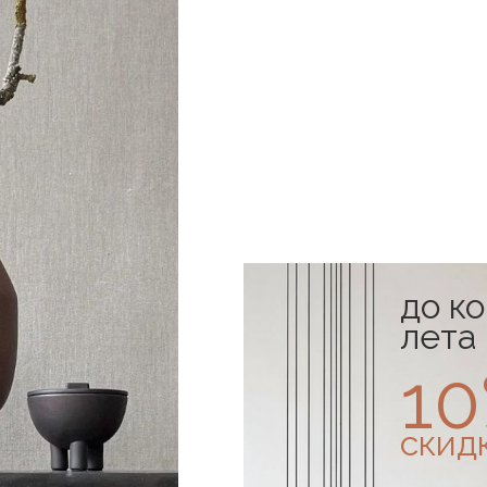
до к
лета
1
скид