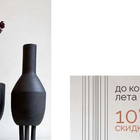
до к
лета
1
скид