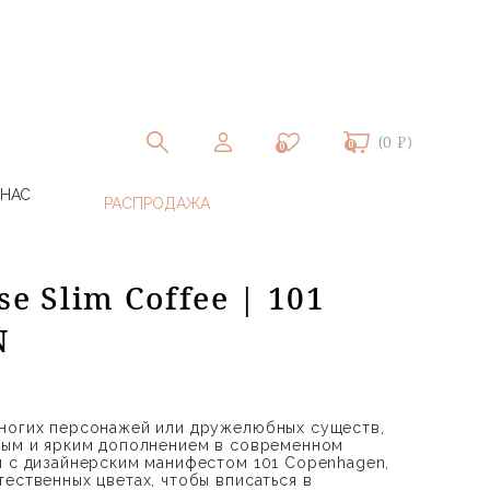
(0 ₽)
0
0
 НАС
e Slim Coffee | 101
N
хногих персонажей или дружелюбных существ,
вым и ярким дополнением в современном
и с дизайнерским манифестом 101 Copenhagen,
ественных цветах, чтобы вписаться в