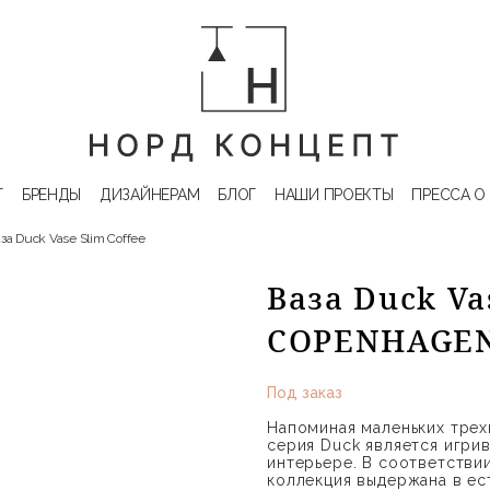
Г
БРЕНДЫ
ДИЗАЙНЕРАМ
БЛОГ
НАШИ ПРОЕКТЫ
ПРЕССА О
за Duck Vase Slim Coffee
Ваза Duck Vas
COPENHAGE
Под заказ
Напоминая маленьких тре
серия Duck является игри
интерьере. В соответстви
коллекция выдержана в ест