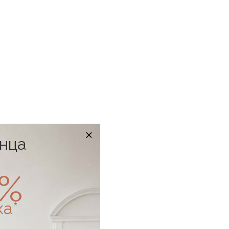
онца
0%
ка*