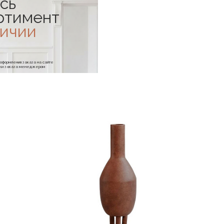
сь
ртимент
личии
е оформления заказа на сайте
отки заказа менеджером