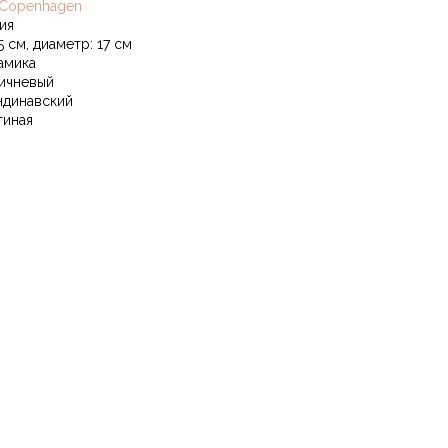
 Copenhagen
ия
5 см, диаметр: 17 см
амика
ичневый
ндинавский
тиная