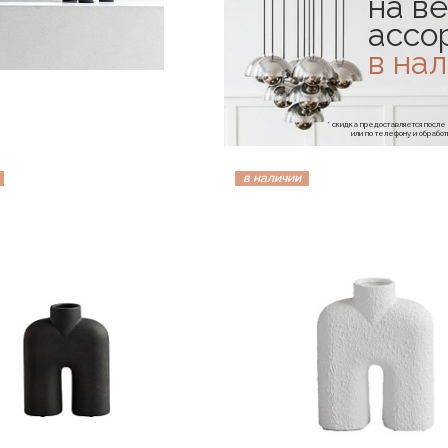
на ве
ассо
в на
* скидка предоставляется посл
или по телефону и обраб
в наличии