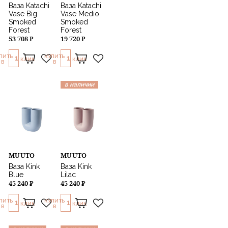
Ваза Katachi
Ваза Katachi
Vase Big
Vase Medio
Smoked
Smoked
Forest
Forest
53 708 ₽
19 720 ₽
ПИТЬ
КУПИТЬ
1
1
КЛИК
КЛИК
В
В
в наличии
MUUTO
MUUTO
Ваза Kink
Ваза Kink
Blue
Lilac
45 240 ₽
45 240 ₽
ПИТЬ
КУПИТЬ
1
1
КЛИК
КЛИК
В
В