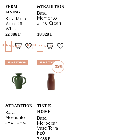
FERM
&TRADITION
LIVING
Ваза
Momento
Ваза Moire
JH40 Cream
Vase Off-
White
22 388 ₽
18 328 ₽
ПИТЬ
КУПИТЬ
1
1
КЛИК
КЛИК
В
В
в наличии
в наличии
-35%
&TRADITION
TINE K
HOME
Ваза
Momento
Ваза
JH41 Green
Moroccan
Vase Terra
h28
7 088 ₽