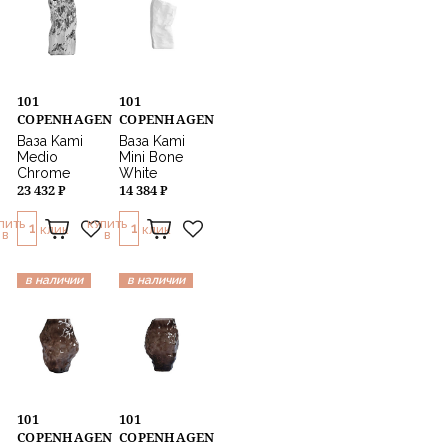
101
101
COPENHAGEN
COPENHAGEN
Ваза Kami
Ваза Kami
Medio
Mini Bone
Chrome
White
23 432 ₽
14 384 ₽
ПИТЬ
КУПИТЬ
1
1
КЛИК
КЛИК
В
В
в наличии
в наличии
101
101
COPENHAGEN
COPENHAGEN