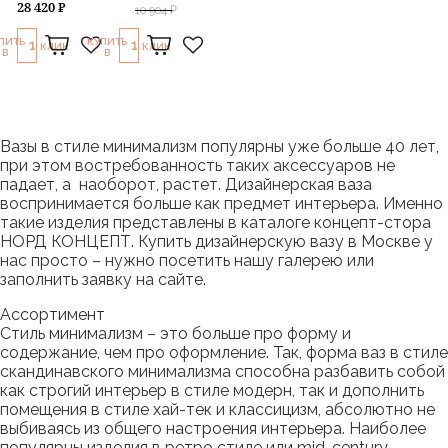
28 420 ₽
10 904 ₽
ПИТЬ
КУПИТЬ
1
1
КЛИК
КЛИК
В
В
Вазы в стиле минимализм популярны уже больше 40 лет,
при этом востребованность таких аксессуаров не
падает, а наоборот, растет. Дизайнерская ваза
воспринимается больше как предмет интерьера. Именно
такие изделия представлены в каталоге концепт-стора
НОРД КОНЦЕПТ. Купить дизайнерскую вазу в Москве у
нас просто – нужно посетить нашу галерею или
заполнить заявку на сайте.
Ассортимент
Стиль минимализм – это больше про форму и
содержание, чем про оформление. Так, форма ваз в стиле
скандинавского минимализма способна разбавить собой
как строгий интерьер в стиле модерн, так и дополнить
помещения в стиле хай-тек и классицизм, абсолютно не
выбиваясь из общего настроения интерьера. Наиболее
популярны изделия в ретро стиле или mid-century,