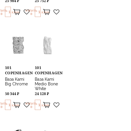
25 984 ₽
25 752 ₽
ПИТЬ
КУПИТЬ
1
1
КЛИК
КЛИК
В
В
101
101
COPENHAGEN
COPENHAGEN
Ваза Kami
Ваза Kami
Big Chrome
Medio Bone
White
50 344 ₽
24 128 ₽
ПИТЬ
КУПИТЬ
1
1
КЛИК
КЛИК
В
В