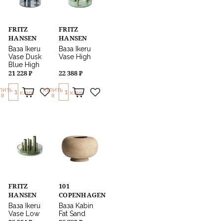
FRITZ
FRITZ
HANSEN
HANSEN
Ваза Ikeru
Ваза Ikeru
Vase Dusk
Vase High
Blue High
21 228 ₽
22 388 ₽
ПИТЬ
КУПИТЬ
1
1
КЛИК
КЛИК
В
В
FRITZ
101
HANSEN
COPENHAGEN
Ваза Ikeru
Ваза Kabin
Vase Low
Fat Sand