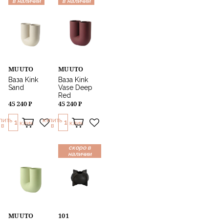
в наличии
в наличии
MUUTO
MUUTO
Ваза Kink
Ваза Kink
Sand
Vase Deep
Red
45 240 ₽
45 240 ₽
ПИТЬ
КУПИТЬ
1
1
КЛИК
КЛИК
В
В
скоро в
наличии
MUUTO
101