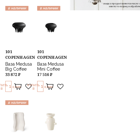
* скидка предоставляется посл
или по телефону и обраб
в наличии
в наличии
101
101
COPENHAGEN
COPENHAGEN
Ваза Medusa
Ваза Medusa
Big Coffee
Mini Coffee
33 872 ₽
17 516 ₽
ПИТЬ
КУПИТЬ
1
1
КЛИК
КЛИК
В
В
в наличии