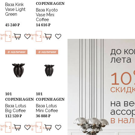
COPENHAGEN
Ваза Kink
Vase Light
Ваза Kyoto
Green
Vase Mini
Coffee
45 240 ₽
14 616 ₽
ПИТЬ
КУПИТЬ
1
1
КЛИК
КЛИК
В
В
до к
в наличии
в наличии
лета
1
скид
101
101
COPENHAGEN
COPENHAGEN
на ве
Ваза Lotus
Ваза Lotus
ассо
Big Coffee
Mini Coffee
112 520 ₽
36 888 ₽
в на
ПИТЬ
КУПИТЬ
1
1
КЛИК
КЛИК
В
В