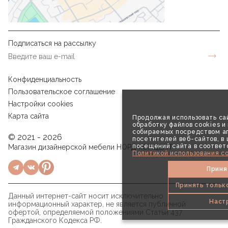
Подписаться на рассылку
Конфиденциальность
Пользовательское соглашение
Настройки cookies
Карта сайта
Продолжая использовать сай
обработку файлов cookies и
собираемых посредством аг
© 2021 - 2026
посетителей веб-сайтов, в
посещений сайта в соответ
Магазин дизайнерской мебели НОРД КОНЦЕПТ
Политикой использования co
Приня
Принять тольк
Данный интернет-сайт носит исключительно
Наст
информационный характер, не является публичной
офертой, определяемой положениями Статьи 437
Гражданского Кодекса РФ.