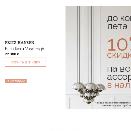
до к
лета
1
FRITZ HANSEN
Ваза Ikeru Vase High
скид
22 388 ₽
1
КУПИТЬ В
КЛИК
на ве
ассо
в наличии
в на
* скидка предоставляется посл
или по телефону и обраб