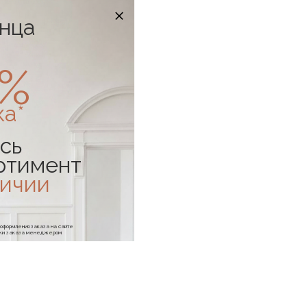
онца
0%
ка*
сь
ртимент
личии
е оформления заказа на сайте
отки заказа менеджером