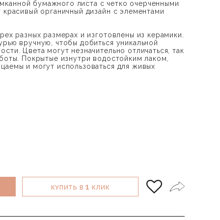
канной бумажного листа с четко очерченными
т красивый органичный дизайн с элементами
рех разных размерах и изготовлены из керамики.
урью вручную, чтобы добиться уникальной
сти. Цвета могут незначительно отличаться, так
аботы. Покрытые изнутри водостойким лаком,
цаемы и могут использоваться для живых
1
КУПИТЬ В
КЛИК