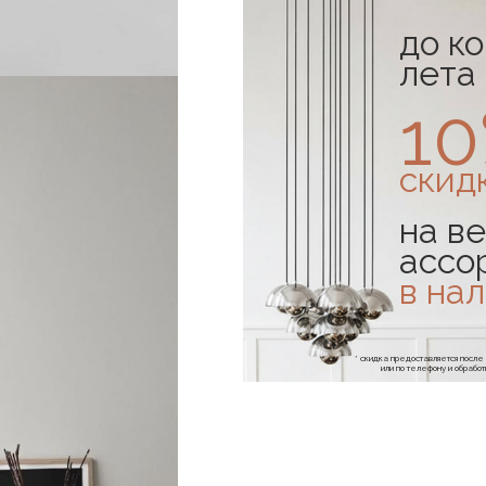
до к
лета
1
скид
на ве
ассо
в на
* скидка предоставляется посл
или по телефону и обраб