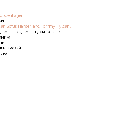
 Copenhagen
ия
stian Sofus Hansen and Tommy Hyldahl
5 см, Ш: 10,5 см, Г: 13 см, вес: 1 кг
амика
ый
ндинавский
тиная