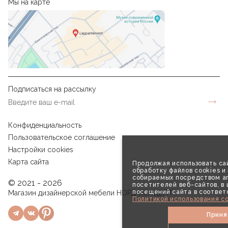
Мы на карте
Подписаться на рассылку
Конфиденциальность
Пользовательское соглашение
Настройки cookies
Карта сайта
Продолжая использовать сай
обработку файлов cookies и
собираемых посредством аг
© 2021 - 2026
посетителей веб-сайтов, в
посещений сайта в соответ
Магазин дизайнерской мебели НОРД КОНЦЕПТ
Политикой использования co
Приня