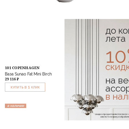
до к
лета
1
скид
101 COPENHAGEN
Ваза Sunao Fat Mini Birch
на ве
29 116 ₽
ассо
1
КУПИТЬ В
КЛИК
в на
в наличии
* скидка предоставляется посл
или по телефону и обраб