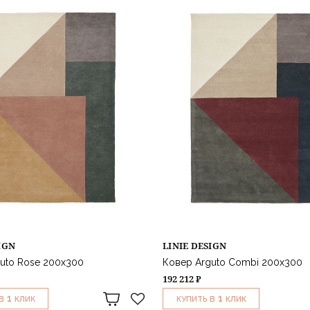
IGN
LINIE DESIGN
uto Rose 200х300
Ковер Arguto Combi 200х300
192 212 ₽
1
1
В
КЛИК
КУПИТЬ В
КЛИК