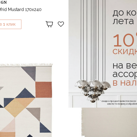
IGN
LINIE DESIGN
до к
frid Mustard 170х240
Ковер Asko Off White 200x300
75 516 ₽
лета
1
1
В
КЛИК
КУПИТЬ В
КЛИК
1
скид
на ве
ассо
в на
* скидка предоставляется посл
или по телефону и обраб