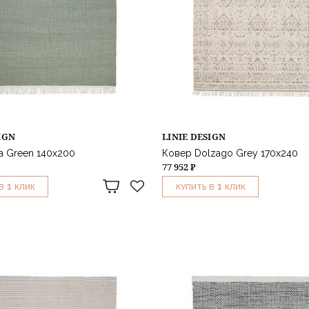
IGN
LINIE DESIGN
la Green 140x200
Ковер Dolzago Grey 170x240
77 952 ₽
1
1
В
КЛИК
КУПИТЬ В
КЛИК