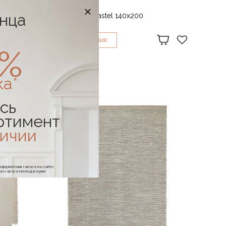
LINIE DESIGN
онца
Ковер Devise Pastel 140x200
54 172 ₽
1
КУПИТЬ В
КЛИК
0%
ка*
сь
ртимент
личии
е оформления заказа на сайте
отки заказа менеджером