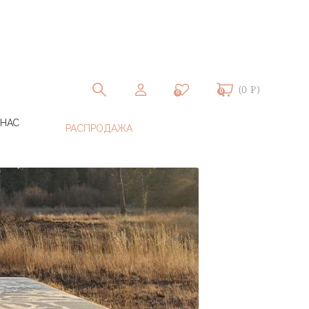
(0 ₽)
0
0
 НАС