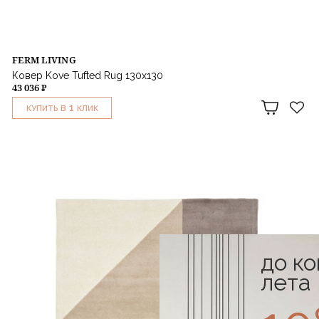
FERM LIVING
Ковер Kove Tufted Rug 130х130
43 036 ₽
1
КУПИТЬ В
КЛИК
до к
лета