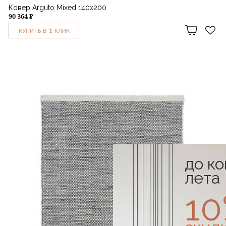
Ковер Arguto Mixed 140х200
90 364 ₽
1
КУПИТЬ В
КЛИК
до к
лета
1