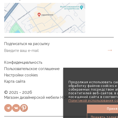
Подписаться на рассылку
Конфиденциальность
Пользовательское соглашение
Настройки cookies
Карта сайта
Продолжая использовать сай
обработку файлов cookies и
собираемых посредством аг
© 2021 - 2026
посетителей веб-сайтов, в
посещений сайта в соответ
Магазин дизайнерской мебели НОРД КОНЦЕПТ
Политикой использования co
Приня
Принять тольк