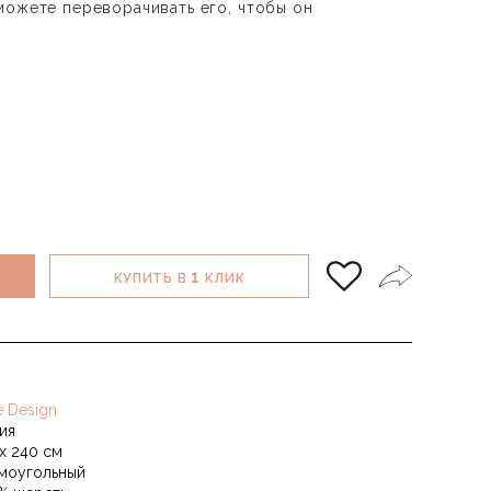
можете переворачивать его, чтобы он
1
КУПИТЬ В
КЛИК
e Design
ия
 х 240 см
моугольный