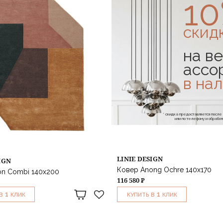
1
скид
на ве
ассо
в на
* скидка предоставляется посл
или по телефону и обраб
LINIE DESIGN
IGN
Ковер Anong Ochre 140x170
on Combi 140x200
116 580 ₽
1
1
В
КЛИК
КУПИТЬ В
КЛИК