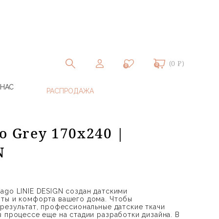
(0 ₽)
0
0
 НАС
o Grey 170x240 |
N
ago LINIE DESIGN создан датскими
ты и комфорта вашего дома. Чтобы
 результат, профессиональные датские ткачи
в процессе еще на стадии разработки дизайна. В