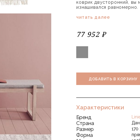
коврик двусторонний, вы 
изнашивался равномерно.
читать далее
77 952 ₽
ДОБАВИТЬ В КОРЗИНУ
Характеристики
Бренд
Lini
Страна
Дан
Размер
170
Форма
пря