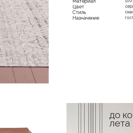
Материал
100
Цвет
сер
Стиль
ска
Назначение
гос
до к
лета