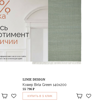
0%
ка*
сь
ртимент
личии
е оформления заказа на сайте
отки заказа менеджером
LINIE DESIGN
Ковер Birla Green 140x200
55 796 ₽
1
КУПИТЬ В
КЛИК