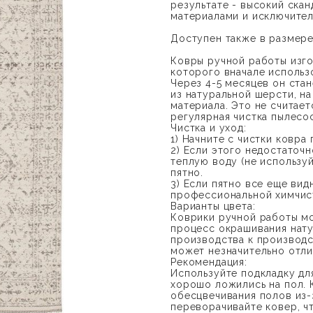
результате - высокий скан
материалами и исключите
Доступен также в размере:
Ковры ручной работы изг
которого вначале использ
Через 4-5 месяцев он стан
из натуральной шерсти, н
материала. Это не считае
регулярная чистка пылесо
Чистка и уход:
1) Начните с чистки ковра
2) Если этого недостаточ
теплую воду (не использу
пятно.
3) Если пятно все еще ви
профессиональной химчис
Варианты цвета:
Коврики ручной работы мог
процесс окрашивания нату
производства к производст
может незначительно отли
Рекомендация:
Используйте подкладку для
хорошо ложились на пол. 
обесцвечивания полов из-
переворачивайте ковер, ч