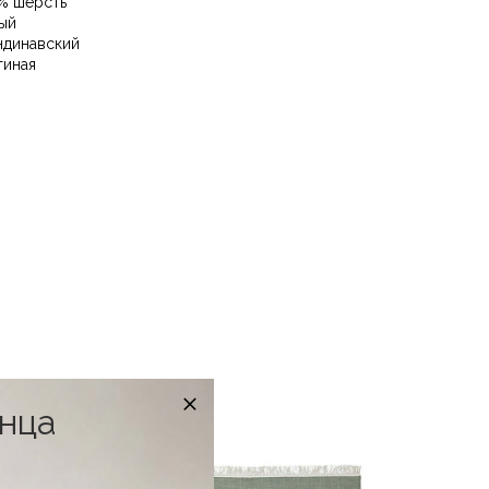
% шерсть
ый
ндинавский
тиная
онца