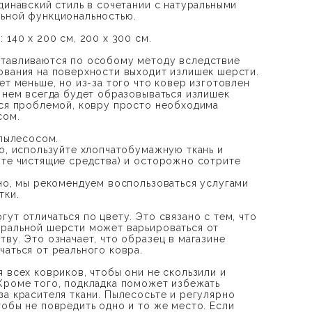
динавский стиль в сочетании с натуральными
льной функциональностью.
 140 х 200 см, 200 x 300 см.
отавливаются по особому методу вследствие
ования на поверхности выходит излишек шерсти.
ет меньше, но из-за того что ковер изготовлен
а нем всегда будет образовываться излишек
тся проблемой, ковру просто необходима
сом.
 пылесосом.
но, используйте хлопчатобумажную ткань и
йте чистящие средства) и осторожно сотрите
дно, мы рекомендуем воспользоваться услугами
тки.
ут отличаться по цвету. Это связано с тем, что
ральной шерсти может варьироваться от
ву. Это означает, что образец в магазине
чаться от реального ковра.
 всех ковриков, чтобы они не скользили и
Кроме того, подкладка поможет избежать
за красителя ткани. Пылесосьте и регулярно
тобы не повредить одно и то же место. Если