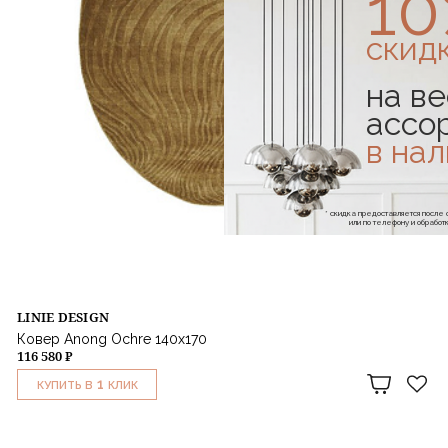
1
скид
на ве
ассо
в на
* скидка предоставляется посл
или по телефону и обраб
LINIE DESIGN
Ковер Anong Ochre 140x170
116 580 ₽
1
КУПИТЬ В
КЛИК