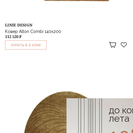
LINIE DESIGN
Ковер Alton Combi 140x200
112 520 ₽
1
КУПИТЬ В
КЛИК
до к
лета