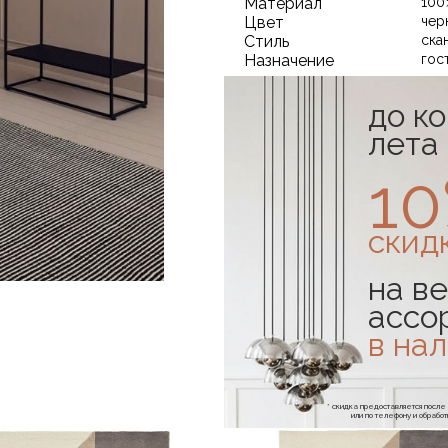
Материал
100
Цвет
чер
Стиль
ска
Назначение
гос
до к
лета
1
скид
на ве
ассо
в на
* скидка предоставляется посл
или по телефону и обраб