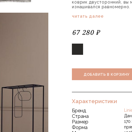
коврик двусторонний, вы 
изнашивался равномерно.
читать далее
67 280 ₽
ДОБАВИТЬ В КОРЗИНУ
Характеристики
Бренд
Lini
Страна
Дан
Размер
170
Форма
пря