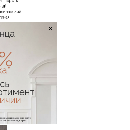
% шерсть
ный
ндинавский
тиная
онца
0%
ка*
сь
ртимент
личии
е оформления заказа на сайте
отки заказа менеджером