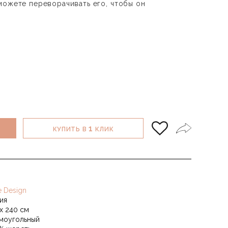
можете переворачивать его, чтобы он
1
КУПИТЬ В
КЛИК
e Design
ия
 х 240 см
моугольный