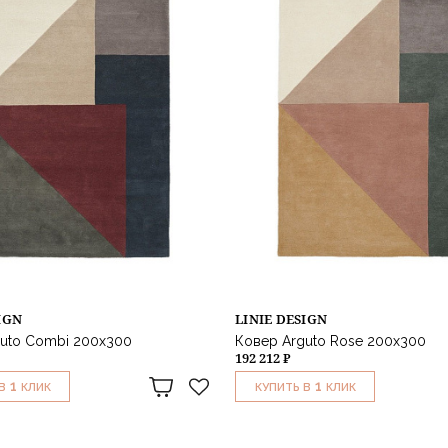
IGN
LINIE DESIGN
uto Combi 200х300
Ковер Arguto Rose 200х300
192 212 ₽
1
1
В
КЛИК
КУПИТЬ В
КЛИК