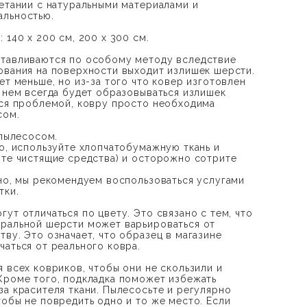
четании с натуральными материалами и
альностью.
 140 х 200 см, 200 x 300 см.
отавливаются по особому методу вследствие
ования на поверхности выходит излишек шерсти.
ет меньше, но из-за того что ковер изготовлен
а нем всегда будет образовываться излишек
тся проблемой, ковру просто необходима
сом.
 пылесосом.
но, используйте хлопчатобумажную ткань и
йте чистящие средства) и осторожно сотрите
дно, мы рекомендуем воспользоваться услугами
тки.
ут отличаться по цвету. Это связано с тем, что
ральной шерсти может варьироваться от
ву. Это означает, что образец в магазине
чаться от реального ковра.
 всех ковриков, чтобы они не скользили и
Кроме того, подкладка поможет избежать
за красителя ткани. Пылесосьте и регулярно
тобы не повредить одно и то же место. Если