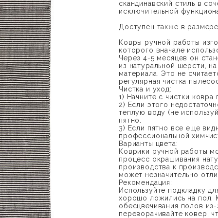
скандинавский стиль в со
исключительной функцион
Доступен также в размере:
Ковры ручной работы изг
которого вначале использ
Через 4-5 месяцев он стан
из натуральной шерсти, н
материала. Это не считае
регулярная чистка пылесо
Чистка и уход:
1) Начните с чистки ковра
2) Если этого недостаточ
теплую воду (не использу
пятно.
3) Если пятно все еще ви
профессиональной химчис
Варианты цвета:
Коврики ручной работы мог
процесс окрашивания нату
производства к производст
может незначительно отли
Рекомендация:
Используйте подкладку для
хорошо ложились на пол. 
обесцвечивания полов из-
переворачивайте ковер, ч